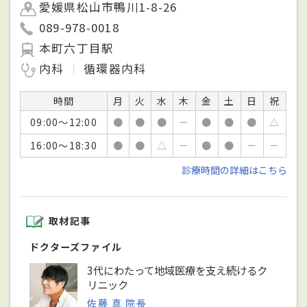
愛媛県松山市鴨川1-8-26
089-978-0018
本町六丁目駅
内科
循環器内科
時間
月
火
水
木
金
土
日
祝
09:00～12:00
●
●
●
－
●
●
●
△
16:00～18:30
●
●
△
－
●
●
－
－
診療時間の詳細はこちら
取材記事
ドクターズファイル
3代にわたって地域医療を支え続けるク
リニック
佐藤 真 院長