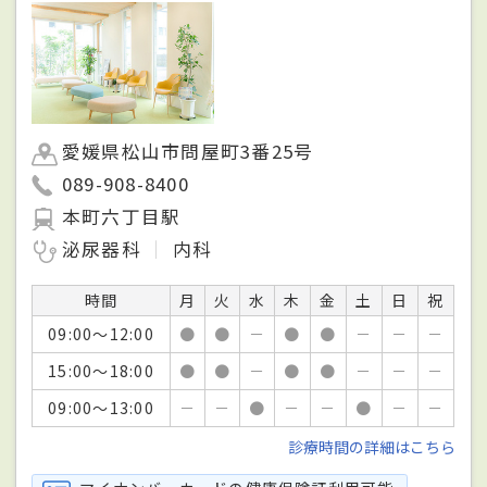
愛媛県松山市問屋町3番25号
089-908-8400
本町六丁目駅
泌尿器科
内科
時間
月
火
水
木
金
土
日
祝
09:00～12:00
●
●
－
●
●
－
－
－
15:00～18:00
●
●
－
●
●
－
－
－
09:00～13:00
－
－
●
－
－
●
－
－
診療時間の詳細はこちら