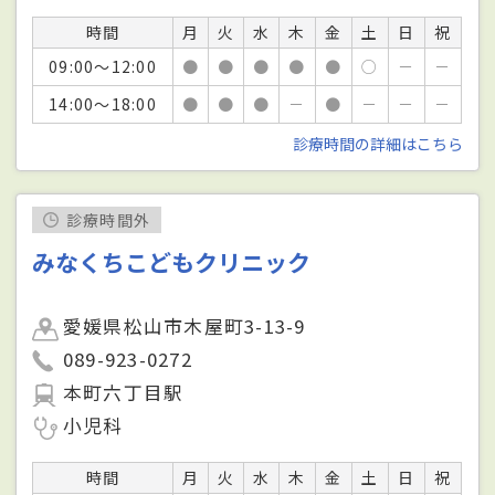
時間
月
火
水
木
金
土
日
祝
09:00～12:00
●
●
●
●
●
○
－
－
14:00～18:00
●
●
●
－
●
－
－
－
診療時間の詳細はこちら
診療時間外
みなくちこどもクリニック
愛媛県松山市木屋町3-13-9
089-923-0272
本町六丁目駅
小児科
時間
月
火
水
木
金
土
日
祝