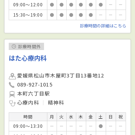
09:00～12:00
●
●
●
●
●
●
－
－
15:30～19:00
●
●
●
●
●
－
－
－
診療時間の詳細はこちら
診療時間外
はた心療内科
愛媛県松山市木屋町3丁目13番地12
089-927-1015
本町六丁目駅
心療内科
精神科
時間
月
火
水
木
金
土
日
祝
09:00～13:30
－
－
－
－
－
●
－
－