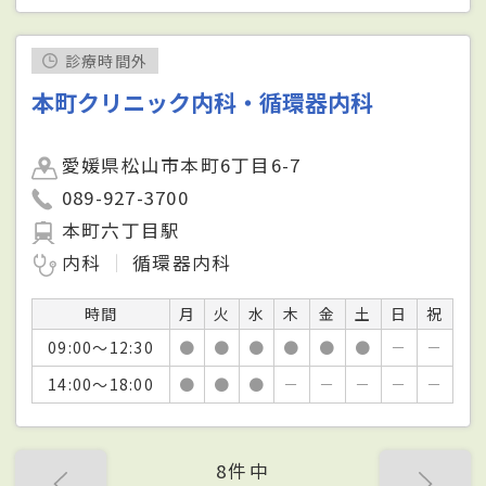
診療時間外
本町クリニック内科・循環器内科
愛媛県松山市本町6丁目6-7
089-927-3700
本町六丁目駅
内科
循環器内科
時間
月
火
水
木
金
土
日
祝
09:00～12:30
●
●
●
●
●
●
－
－
14:00～18:00
●
●
●
－
－
－
－
－
8件中