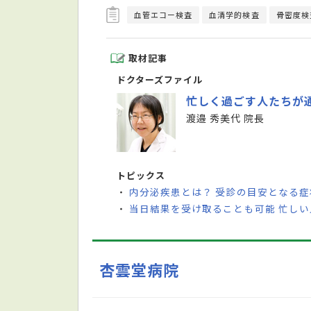
血管エコー検査
血清学的検査
骨密度検
取材記事
ドクターズファイル
忙しく過ごす人たちが
渡邉 秀美代 院長
トピックス
内分泌疾患とは？ 受診の目安となる
・
当日結果を受け取ることも可能 忙し
・
杏雲堂病院