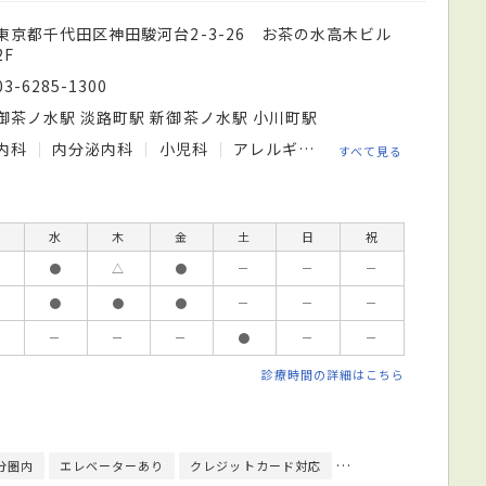
東京都千代田区神田駿河台2-3-26 お茶の水高木ビル
2F
03-6285-1300
御茶ノ水駅 淡路町駅 新御茶ノ水駅 小川町駅
内科
内分泌内科
小児科
アレルギー科
すべて見る
水
木
金
土
日
祝
●
△
●
－
－
－
●
●
●
－
－
－
－
－
－
●
－
－
診療時間の詳細はこちら
分圏内
エレベーターあり
クレジットカード対応
モバイル決済対応