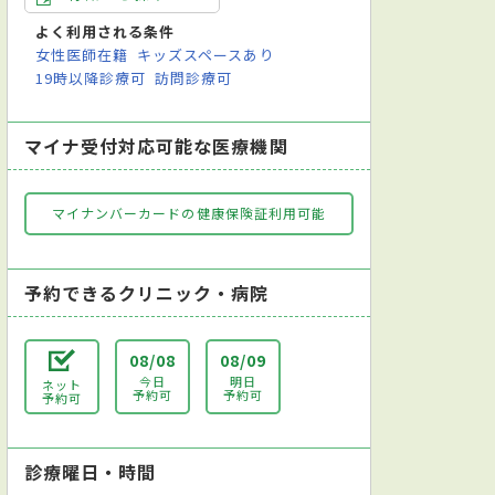
病原体検査（感染症検査）
アレルギー検査
便検査
喀痰（かくたん）検
よく利用される条件
女性医師在籍
キッズスペースあり
19時以降診療可
訪問診療可
マイナ受付対応可能な医療機関
マイナンバーカードの健康保険証利用可能
予約できるクリニック・病院
08/08
08/09
今日
明日
ネット
予約可
予約可
予約可
診療曜日・時間