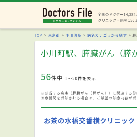
全国のドクター14,38
クリニック・病院 156,
TOP
東京都
小川町駅
病名カテゴリから探す
膵
小川町駅、膵臓がん（膵
56
件中
1〜20件を表示
※該当する疾患（膵臓がん（膵がん））に関連する診
医療機関を受診される場合は、ご希望の診療内容が受
お茶の水橋交番横クリニック