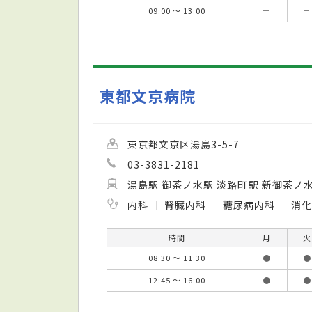
09:00 ～ 13:00
－
－
東都文京病院
東京都文京区湯島3-5-7
03-3831-2181
湯島駅 御茶ノ水駅 淡路町駅 新御茶ノ
内科
腎臓内科
糖尿病内科
消
時間
月
火
08:30 ～ 11:30
●
●
12:45 ～ 16:00
●
●