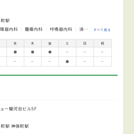
川町駅
循環器内科
腫瘍内科
呼吸器内科
消化器外科
婦人科
乳
すべて見る
水
木
金
土
日
祝
●
●
●
－
－
－
－
－
－
●
－
－
ニュー駿河台ビル5F
川町駅 神保町駅