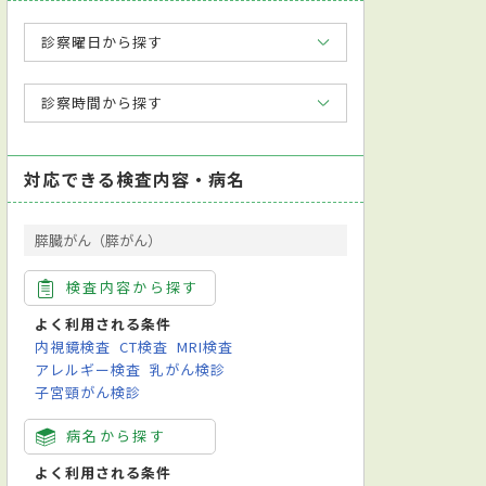
診察曜日から探す
診察時間から探す
腺外科
整形外科
放射線科
リハビリテーション科
麻酔
対応できる検査内容・病名
膵臓がん（膵がん）
検査内容から探す
よく利用される条件
内視鏡検査
CT検査
MRI検査
アレルギー検査
乳がん検診
子宮頸がん検診
病名から探す
よく利用される条件