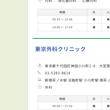
内科
消化器内科
心療内科
時間
月
火
09:30 ～ 13:00
●
●
14:00 ～ 17:30
●
●
東京外科クリニック
東京都千代田区神田小川町2-6 大宮第
03-5283-8614
新御茶ノ水駅 淡路町駅 小川町駅 御茶
外科
時間
月
火
09:00 ～ 17:30
●
●