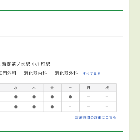
駅 新御茶ノ水駅 小川町駅
肛門外科
消化器内科
消化器外科
すべて見る
水
木
金
土
日
祝
●
●
●
●
－
－
●
●
●
－
－
－
診療時間の詳細はこちら