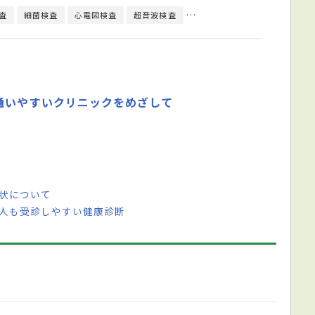
査
細菌検査
心電図検査
超音波検査
内分泌学的検査
尿検査
通いやすいクリニックをめざして
症状について
い人も受診しやすい健康診断