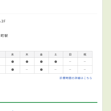
3F
川町駅
水
木
金
土
日
祝
●
●
●
●
－
－
●
－
●
－
－
－
診療時間の詳細はこちら