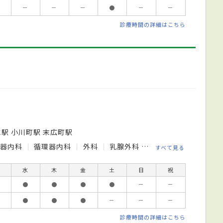
－
－
－
●
－
－
診療時間の詳細はこちら
水駅 小川町駅 末広町駅
化器内科
循環器内科
外科
乳腺外科
泌尿器科
産婦人
すべて見る
水
木
金
土
日
祝
●
●
●
●
－
－
●
●
●
－
－
－
診療時間の詳細はこちら