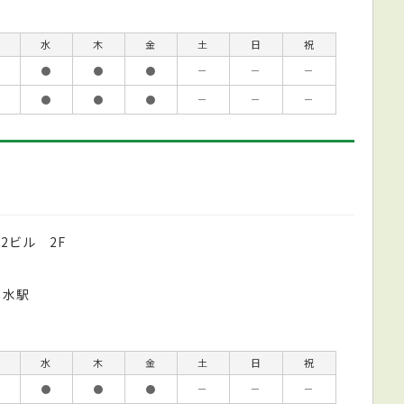
水
木
金
土
日
祝
●
●
●
－
－
－
●
●
●
－
－
－
2ビル 2F
ノ水駅
水
木
金
土
日
祝
●
●
●
－
－
－