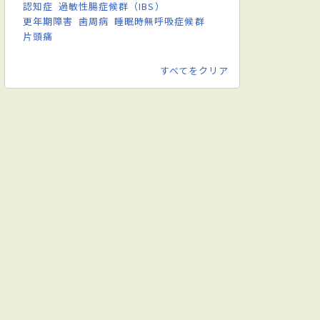
認知症
過敏性腸症候群（IBS）
更年期障害
歯周病
睡眠時無呼吸症候群
片頭痛
すべてをクリア