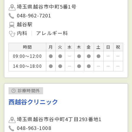
埼玉県越谷市中町5番1号
048-962-7201
越谷駅
内科
アレルギー科
時間
月
火
水
木
金
土
日
祝
09:00～12:00
●
●
－
●
●
●
－
－
14:00～18:00
●
●
－
●
●
－
－
－
診療時間外
西越谷クリニック
埼玉県越谷市谷中町4丁目293番地1
048-963-1008