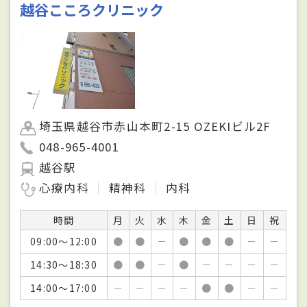
越谷こころクリニック
埼玉県越谷市赤山本町2-15 OZEKIビル2F
048-965-4001
越谷駅
心療内科
精神科
内科
時間
月
火
水
木
金
土
日
祝
09:00～12:00
●
●
－
●
●
●
－
－
14:30～18:30
●
●
－
●
－
－
－
－
14:00～17:00
－
－
－
－
●
●
－
－