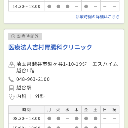
14:30～18:00
●
●
●
－
●
－
－
－
診療時間の詳細はこちら
診療時間外
医療法人吉村胃腸科クリニック
埼玉県越谷市越ヶ谷1-10-19ジーエスハイム
越谷1階
048-963-2100
越谷駅
内科
外科
時間
月
火
水
木
金
土
日
祝
08:30～13:00
●
●
－
●
●
●
－
－
15:00～18:00
●
●
－
●
●
●
－
－