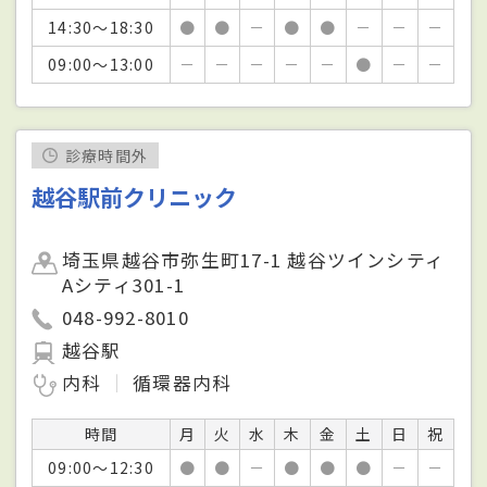
14:30～18:30
●
●
－
●
●
－
－
－
09:00～13:00
－
－
－
－
－
●
－
－
診療時間外
越谷駅前クリニック
埼玉県越谷市弥生町17-1 越谷ツインシティ
Aシティ301-1
048-992-8010
越谷駅
内科
循環器内科
時間
月
火
水
木
金
土
日
祝
09:00～12:30
●
●
－
●
●
●
－
－