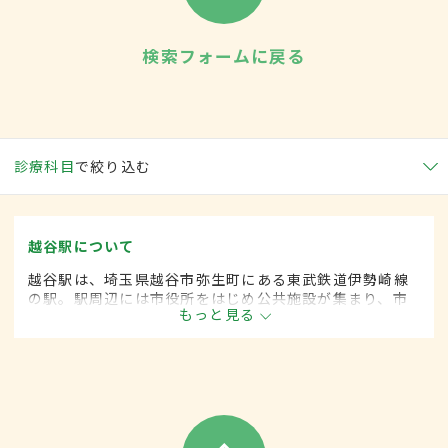
検索フォームに戻る
診療科目
で絞り込む
越谷駅について
越谷駅は、埼玉県越谷市弥生町にある東武鉄道伊勢崎線
の駅。駅周辺には市役所をはじめ公共施設が集まり、市
もっと見る
の中心となっている。東口、西口ともにロータリーが整
備され、駅構内には飲食店などが軒を連ねる。