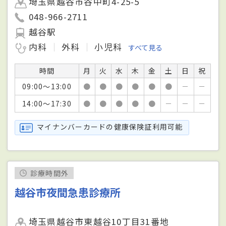
埼玉県越谷市谷中町4-25-5
048-966-2711
越谷駅
内科
外科
小児科
すべて見る
時間
月
火
水
木
金
土
日
祝
09:00～13:00
●
●
●
●
●
●
－
－
14:00～17:30
●
●
●
●
●
－
－
－
マイナンバーカードの健康保険証利用可能
診療時間外
越谷市夜間急患診療所
埼玉県越谷市東越谷10丁目31番地