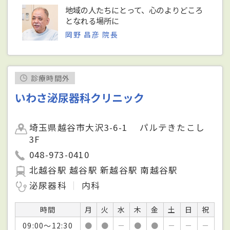
地域の人たちにとって、心のよりどころ
となれる場所に
岡野 昌彦 院長
診療時間外
いわさ泌尿器科クリニック
埼玉県越谷市大沢3-6-1 パルテきたこし
3F
048-973-0410
北越谷駅 越谷駅 新越谷駅 南越谷駅
泌尿器科
内科
時間
月
火
水
木
金
土
日
祝
09:00～12:30
●
●
－
●
●
－
－
－