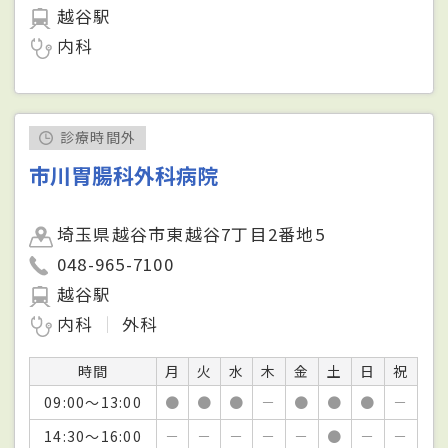
越谷駅
内科
診療時間外
市川胃腸科外科病院
埼玉県越谷市東越谷7丁目2番地5
048-965-7100
越谷駅
内科
外科
時間
月
火
水
木
金
土
日
祝
09:00～13:00
●
●
●
－
●
●
●
－
14:30～16:00
－
－
－
－
－
●
－
－