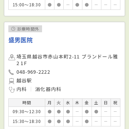
15:00～18:30
●
●
－
●
●
－
－
－
診療時間外
盛男医院
埼玉県越谷市赤山本町2-11 ブランドール雅
2 1F
048-969-2222
越谷駅
内科
消化器内科
時間
月
火
水
木
金
土
日
祝
09:30～12:30
●
●
●
－
●
●
－
－
15:30～18:30
●
●
●
－
●
－
－
－