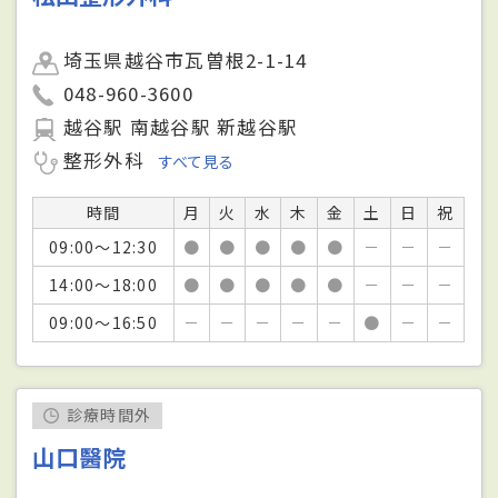
埼玉県越谷市瓦曽根2-1-14
048-960-3600
越谷駅 南越谷駅 新越谷駅
整形外科
すべて見る
時間
月
火
水
木
金
土
日
祝
09:00～12:30
●
●
●
●
●
－
－
－
14:00～18:00
●
●
●
●
●
－
－
－
09:00～16:50
－
－
－
－
－
●
－
－
診療時間外
山口醫院