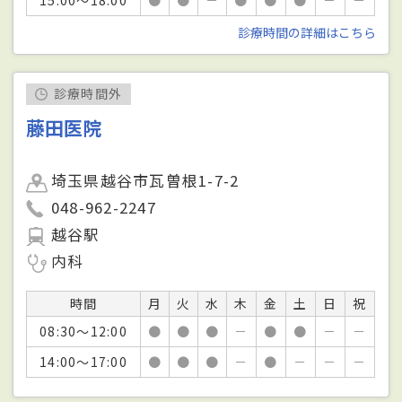
診療時間の詳細はこちら
診療時間外
藤田医院
埼玉県越谷市瓦曽根1-7-2
048-962-2247
越谷駅
内科
時間
月
火
水
木
金
土
日
祝
08:30～12:00
●
●
●
－
●
●
－
－
14:00～17:00
●
●
●
－
●
－
－
－