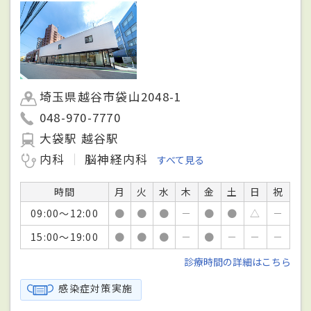
埼玉県越谷市袋山2048-1
048-970-7770
大袋駅 越谷駅
内科
脳神経内科
すべて見る
時間
月
火
水
木
金
土
日
祝
09:00～12:00
●
●
●
－
●
●
△
－
15:00～19:00
●
●
●
－
●
－
－
－
診療時間の詳細はこちら
感染症対策実施