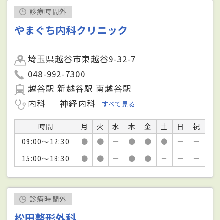
診療時間外
やまぐち内科クリニック
埼玉県越谷市東越谷9-32-7
048-992-7300
越谷駅 新越谷駅 南越谷駅
内科
神経内科
すべて見る
時間
月
火
水
木
金
土
日
祝
09:00～12:30
●
●
－
●
●
●
－
－
15:00～18:30
●
●
－
●
●
－
－
－
診療時間外
松田整形外科