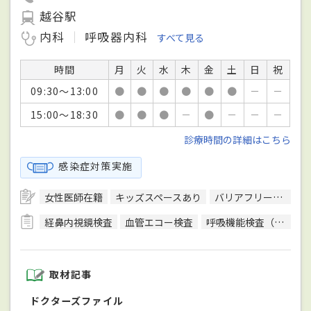
越谷駅
内科
呼吸器内科
すべて見る
時間
月
火
水
木
金
土
日
祝
09:30～13:00
●
●
●
●
●
●
－
－
15:00～18:30
●
●
●
－
●
－
－
－
診療時間の詳細はこちら
感染症対策実施
女性医師在籍
キッズスペースあり
バリアフリー対応
経鼻内視鏡検査
血管エコー検査
呼吸機能検査（スパイロメトリー）
取材記事
ドクターズファイル