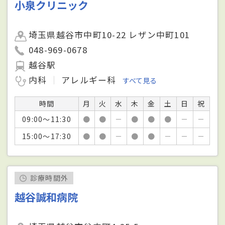
小泉クリニック
埼玉県越谷市中町10-22 レザン中町101
048-969-0678
越谷駅
内科
アレルギー科
すべて見る
時間
月
火
水
木
金
土
日
祝
09:00～11:30
●
●
－
●
●
●
－
－
15:00～17:30
●
●
－
●
●
－
－
－
診療時間外
越谷誠和病院