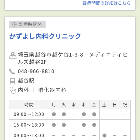
診療時間の詳細はこちら
診療時間外
かずよし内科クリニック
埼玉県越谷市越ケ谷1-3-8 メディニティヒ
ルズ越谷2F
048-966-8810
越谷駅
内科
消化器内科
時間
月
火
水
木
金
土
日
祝
09:00～12:00
●
●
－
●
●
－
－
－
15:00～18:30
●
●
－
●
●
－
－
－
09:00～13:00
－
－
－
－
－
●
－
－