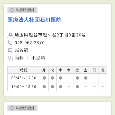
診療時間外
医療法人社団石川医院
埼玉県越谷市越ケ谷2丁目3番20号
048-962-3370
越谷駅
内科
小児科
時間
月
火
水
木
金
土
日
祝
08:45～12:00
●
●
●
－
●
●
－
－
15:00～18:30
●
●
●
－
●
－
－
－
診療時間外