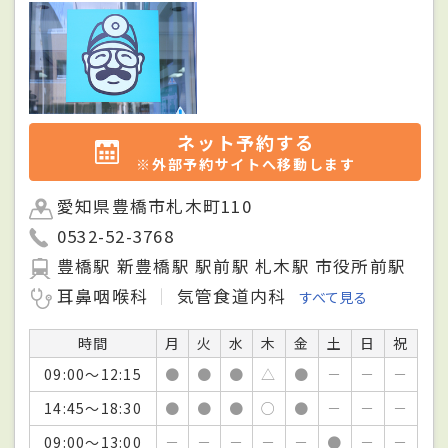
ネット予約する
※外部予約サイトへ移動します
愛知県豊橋市札木町110
0532-52-3768
豊橋駅 新豊橋駅 駅前駅 札木駅 市役所前駅
耳鼻咽喉科
気管食道内科
すべて見る
時間
月
火
水
木
金
土
日
祝
09:00～12:15
●
●
●
△
●
－
－
－
14:45～18:30
●
●
●
○
●
－
－
－
09:00～13:00
－
－
－
－
－
●
－
－