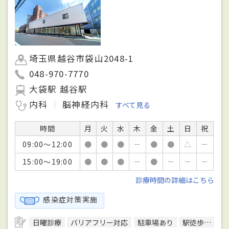
埼玉県越谷市袋山2048-1
048-970-7770
大袋駅 越谷駅
内科
脳神経内科
すべて見る
時間
月
火
水
木
金
土
日
祝
09:00～12:00
●
●
●
－
●
●
△
－
15:00～19:00
●
●
●
－
●
－
－
－
診療時間の詳細はこちら
感染症対策実施
日曜診療
バリアフリー対応
駐車場あり
駅徒歩5分圏内