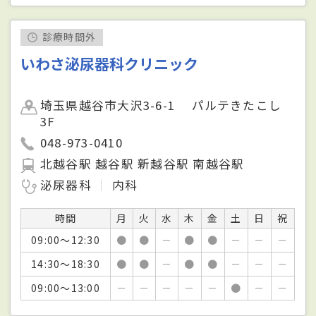
診療時間外
いわさ泌尿器科クリニック
埼玉県越谷市大沢3-6-1 パルテきたこし
3F
048-973-0410
北越谷駅 越谷駅 新越谷駅 南越谷駅
泌尿器科
内科
時間
月
火
水
木
金
土
日
祝
09:00～12:30
●
●
－
●
●
－
－
－
14:30～18:30
●
●
－
●
●
－
－
－
09:00～13:00
－
－
－
－
－
●
－
－