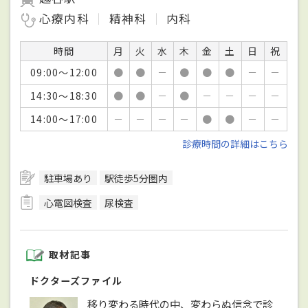
心療内科
精神科
内科
時間
月
火
水
木
金
土
日
祝
09:00～12:00
●
●
－
●
●
●
－
－
14:30～18:30
●
●
－
●
－
－
－
－
14:00～17:00
－
－
－
－
●
●
－
－
診療時間の詳細はこちら
駐車場あり
駅徒歩5分圏内
心電図検査
尿検査
取材記事
ドクターズファイル
移り変わる時代の中、変わらぬ信念で診