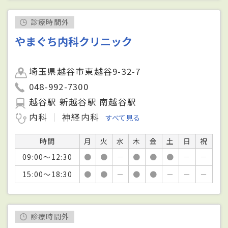
診療時間外
やまぐち内科クリニック
埼玉県越谷市東越谷9-32-7
048-992-7300
越谷駅 新越谷駅 南越谷駅
内科
神経内科
すべて見る
時間
月
火
水
木
金
土
日
祝
09:00～12:30
●
●
－
●
●
●
－
－
15:00～18:30
●
●
－
●
●
－
－
－
診療時間外