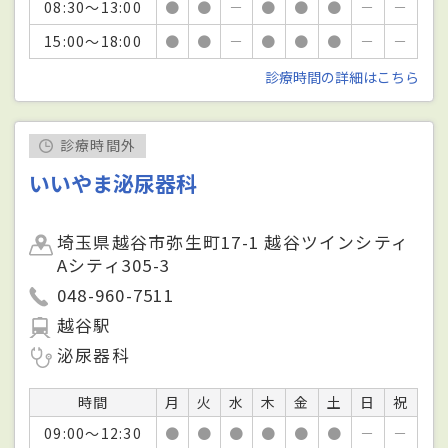
08:30～13:00
●
●
－
●
●
●
－
－
15:00～18:00
●
●
－
●
●
●
－
－
診療時間の詳細はこちら
診療時間外
いいやま泌尿器科
埼玉県越谷市弥生町17-1 越谷ツインシティ
Aシティ305-3
048-960-7511
越谷駅
泌尿器科
時間
月
火
水
木
金
土
日
祝
09:00～12:30
●
●
●
●
●
●
－
－