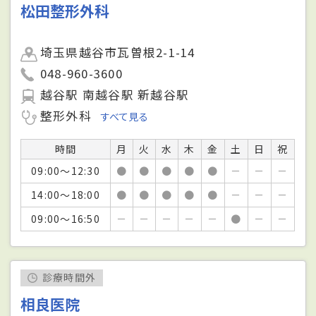
松田整形外科
埼玉県越谷市瓦曽根2-1-14
048-960-3600
越谷駅 南越谷駅 新越谷駅
整形外科
すべて見る
時間
月
火
水
木
金
土
日
祝
09:00～12:30
●
●
●
●
●
－
－
－
14:00～18:00
●
●
●
●
●
－
－
－
09:00～16:50
－
－
－
－
－
●
－
－
診療時間外
相良医院