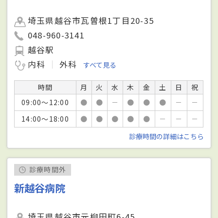
埼玉県越谷市瓦曽根1丁目20-35
048-960-3141
越谷駅
内科
外科
すべて見る
時間
月
火
水
木
金
土
日
祝
09:00～12:00
●
●
－
●
●
●
－
－
14:00～18:00
●
●
●
●
●
－
－
－
診療時間の詳細はこちら
診療時間外
新越谷病院
埼玉県越谷市元柳田町6-45