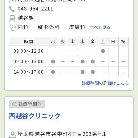
048-964-2211
越谷駅
内科
整形外科
皮膚科
すべて見る
時間
月
火
水
木
金
土
日
祝
09:00～12:30
－
－
－
－
－
●
－
－
09:00～13:00
●
－
－
●
●
－
－
－
14:00～17:00
●
－
－
●
●
－
－
－
診療時間の詳細はこちら
診療時間外
西越谷クリニック
埼玉県越谷市谷中町4丁目293番地1