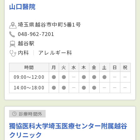
山口醫院
埼玉県越谷市中町5番1号
048-962-7201
越谷駅
内科
アレルギー科
時間
月
火
水
木
金
土
日
祝
09:00～12:00
●
●
－
●
●
●
－
－
14:00～18:00
●
●
－
●
●
－
－
－
診療時間外
獨協医科大学埼玉医療センター附属越谷
クリニック