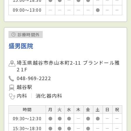
09:00～13:00
－
－
－
－
－
●
－
－
診療時間外
盛男医院
埼玉県越谷市赤山本町2-11 ブランドール雅
2 1F
048-969-2222
越谷駅
内科
消化器内科
時間
月
火
水
木
金
土
日
祝
09:30～12:30
●
●
●
－
●
●
－
－
15:30～18:30
●
●
●
－
●
－
－
－