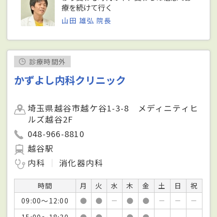
療を続けて行く
山田 雄弘 院長
診療時間外
かずよし内科クリニック
埼玉県越谷市越ケ谷1-3-8 メディニティヒ
ルズ越谷2F
048-966-8810
越谷駅
内科
消化器内科
時間
月
火
水
木
金
土
日
祝
09:00～12:00
●
●
－
●
●
－
－
－
15:00～18:30
●
●
－
●
●
－
－
－