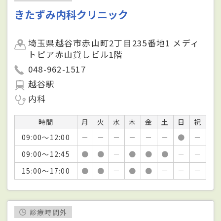
きたずみ内科クリニック
埼玉県越谷市赤山町2丁目235番地1 メディ
トピア赤山貸しビル1階
048-962-1517
越谷駅
内科
時間
月
火
水
木
金
土
日
祝
09:00～12:00
－
－
－
－
－
－
●
－
09:00～12:45
●
●
－
●
●
●
－
－
15:00～17:00
●
●
－
●
●
－
－
－
診療時間外