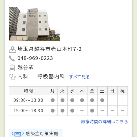
埼玉県越谷市赤山本町7-2
048-969-0223
越谷駅
内科
呼吸器内科
すべて見る
時間
月
火
水
木
金
土
日
祝
09:30～13:00
●
●
●
●
●
●
－
－
15:00～18:30
●
●
●
－
●
－
－
－
診療時間の詳細はこちら
感染症対策実施