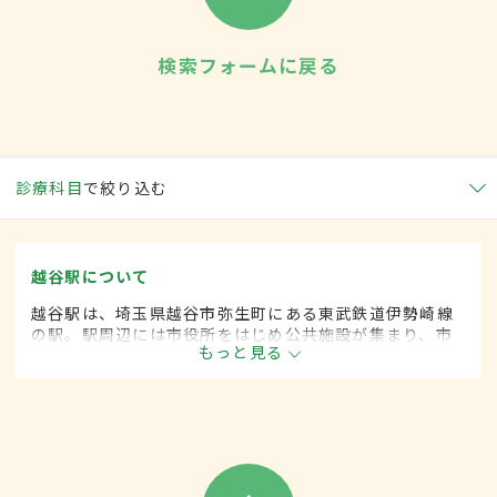
検索フォームに戻る
診療科目
で絞り込む
越谷駅について
越谷駅は、埼玉県越谷市弥生町にある東武鉄道伊勢崎線
の駅。駅周辺には市役所をはじめ公共施設が集まり、市
もっと見る
の中心となっている。東口、西口ともにロータリーが整
備され、駅構内には飲食店などが軒を連ねる。