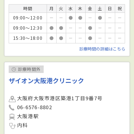
時間
月
火
水
木
金
土
日
祝
09:00～12:00
－
－
●
●
－
●
－
－
09:00～12:30
●
●
－
－
●
－
－
－
15:30～18:00
●
●
－
－
●
－
－
－
診療時間の詳細はこちら
診療時間外
ザイオン大阪港クリニック
大阪府大阪市港区築港1丁目9番7号
06-6576-8802
大阪港駅
内科