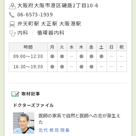
大阪府大阪市港区磯路2丁目10-6
06-6573-1939
弁天町駅 大正駅 大阪港駅
内科
循環器内科
時間
月
火
水
木
金
土
日
祝
09:00～12:30
●
●
－
●
●
●
－
－
16:30～19:30
●
●
－
●
●
－
－
－
取材記事
ドクターズファイル
医師の家系で自然と医師への志が芽生え
た
北代 修司 院長