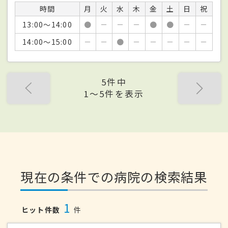
時間
月
火
水
木
金
土
日
祝
13:00～14:00
●
－
－
－
●
●
－
－
14:00～15:00
－
－
●
－
－
－
－
－
5件中
1〜5件を表示
現在の条件での病院の検索結果
1
ヒット件数
件