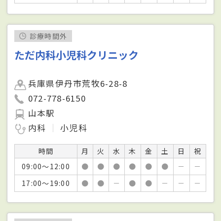
診療時間外
ただ内科小児科クリニック
兵庫県伊丹市荒牧6-28-8
072-778-6150
山本駅
内科
小児科
時間
月
火
水
木
金
土
日
祝
09:00～12:00
●
●
●
●
●
●
－
－
17:00～19:00
●
●
－
●
●
－
－
－