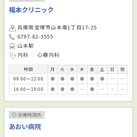
福本クリニック
兵庫県宝塚市山本南1丁目17-25
0797-82-3555
山本駅
内科
心療内科
時間
月
火
水
木
金
土
日
祝
09:00～12:00
●
●
●
●
●
●
－
－
16:00～19:00
●
●
●
－
●
－
－
－
診療時間外
あおい病院