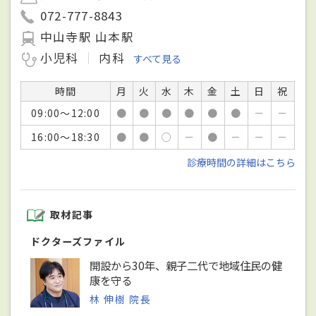
072-777-8843
中山寺駅 山本駅
小児科
内科
すべて見る
時間
月
火
水
木
金
土
日
祝
09:00～12:00
●
●
●
●
●
●
－
－
16:00～18:30
●
●
○
－
●
－
－
－
診療時間の詳細はこちら
取材記事
ドクターズファイル
開設から30年、親子二代で地域住民の健
康を守る
林 伸樹 院長