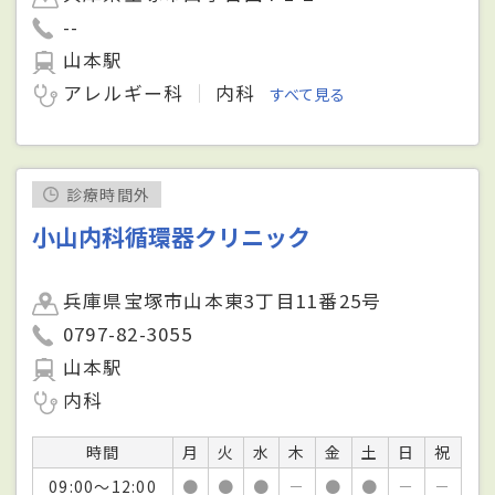
--
山本駅
アレルギー科
内科
すべて見る
診療時間外
小山内科循環器クリニック
兵庫県宝塚市山本東3丁目11番25号
0797-82-3055
山本駅
内科
時間
月
火
水
木
金
土
日
祝
09:00～12:00
●
●
●
－
●
●
－
－