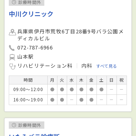
診療時間外
中川クリニック
兵庫県伊丹市荒牧6丁目28番9号バラ公園メ
ディカルビル
072-787-6966
山本駅
リハビリテーション科
内科
すべて見る
時間
月
火
水
木
金
土
日
祝
09:00～12:00
●
●
●
●
●
●
－
－
16:00～19:00
●
●
－
●
●
－
－
－
診療時間外