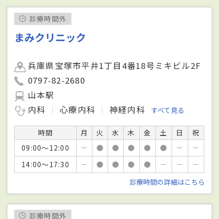
診療時間外
まみクリニック
兵庫県宝塚市平井1丁目4番18号ミキビル2F
0797-82-2680
山本駅
内科
心療内科
神経内科
すべて見る
時間
月
火
水
木
金
土
日
祝
09:00～12:00
－
●
●
●
●
●
－
－
14:00～17:30
－
●
●
●
●
－
－
－
診療時間の詳細はこちら
診療時間外