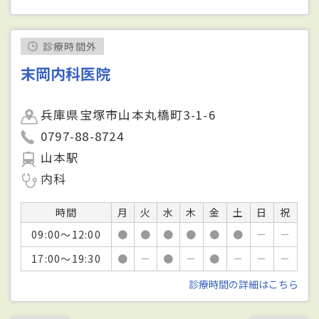
診療時間外
末岡内科医院
兵庫県宝塚市山本丸橋町3-1-6
0797-88-8724
山本駅
内科
時間
月
火
水
木
金
土
日
祝
09:00～12:00
●
●
●
●
●
●
－
－
17:00～19:30
●
－
●
－
●
－
－
－
診療時間の詳細はこちら