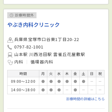
診療時間外
やぶき内科クリニック
兵庫県宝塚市口谷東1丁目20-22
0797-82-1001
山本駅 川西池田駅 雲雀丘花屋敷駅
内科
循環器内科
時間
月
火
水
木
金
土
日
祝
09:00～12:00
●
●
●
●
●
●
－
－
14:00～18:00
●
●
●
－
●
－
－
－
診療時間の詳細はこちら