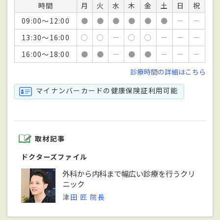
時間
月
火
水
木
金
土
日
祝
09:00～12:00
●
●
●
●
●
●
－
－
13:30～16:00
○
○
－
○
○
－
－
－
16:00～18:00
●
●
－
●
●
－
－
－
診療時間の詳細はこちら
マイナンバーカードの健康保険証利用可能
取材記事
ドクターズファイル
外科から内科まで幅広い診療を行うクリ
ニック
津田 匠 院長