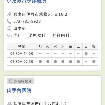
いたみバラ診療所
兵庫県伊丹市荒牧6丁目16-2
072-781-8928
山本駅
内科
泌尿器科
神経内科
時間
月
火
水
木
金
土
日
祝
08:30～14:00
－
－
－
－
－
－
●
－
08:30～22:30
●
●
●
●
●
●
－
●
診療時間外
山手台医院
兵庫県宝塚市山手台西4-1-2