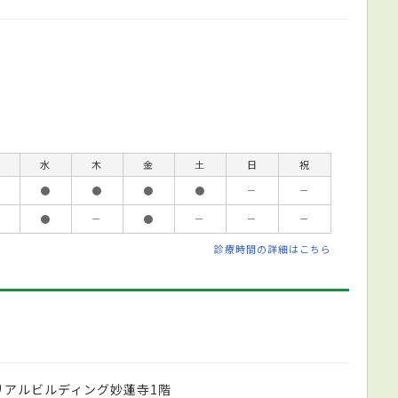
水
木
金
土
日
祝
●
●
●
●
－
－
●
－
●
－
－
－
診療時間の詳細はこちら
3リアルビルディング妙蓮寺1階