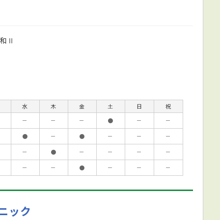
高和Ⅱ
水
木
金
土
日
祝
－
－
－
●
－
－
●
－
●
－
－
－
－
●
－
－
－
－
－
－
●
－
－
－
ニック