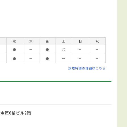
水
木
金
土
日
祝
●
－
●
○
－
－
●
－
●
－
－
－
診療時間の詳細はこちら
蓮寺第6橘ビル2階