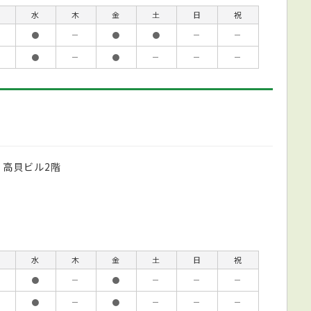
水
木
金
土
日
祝
●
－
●
●
－
－
●
－
●
－
－
－
 高貝ビル2階
水
木
金
土
日
祝
●
－
●
－
－
－
●
－
●
－
－
－