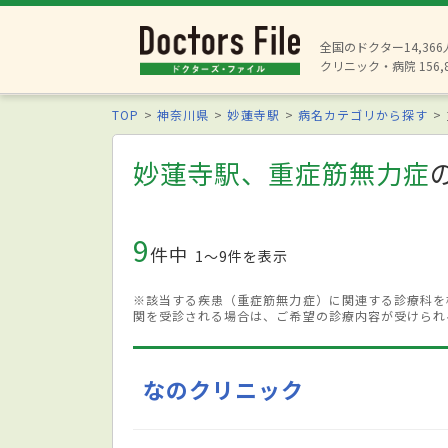
全国のドクター14,36
クリニック・病院 156,
TOP
神奈川県
妙蓮寺駅
病名カテゴリから探す
妙蓮寺駅、重症筋無力症
9
件中
1〜9件を表示
※該当する疾患（重症筋無力症）に関連する診療科を
関を受診される場合は、ご希望の診療内容が受けられ
なのクリニック