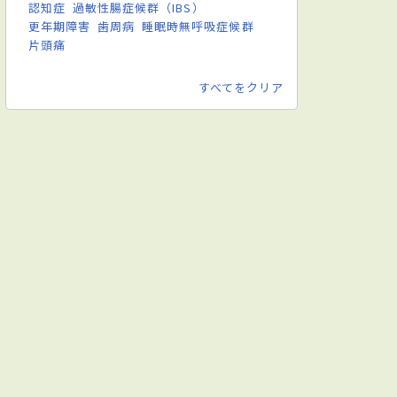
認知症
過敏性腸症候群（IBS）
更年期障害
歯周病
睡眠時無呼吸症候群
片頭痛
すべてをクリア