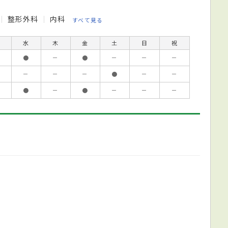
整形外科
内科
すべて見る
水
木
金
土
日
祝
●
－
●
－
－
－
－
－
－
●
－
－
●
－
●
－
－
－