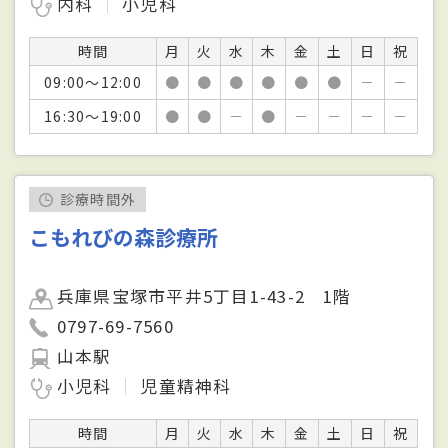
内科
小児科
時間
月
火
水
木
金
土
日
祝
09:00～12:00
●
●
●
●
●
●
－
－
16:30～19:00
●
●
－
●
－
－
－
－
診療時間外
こもれびの森診療所
兵庫県宝塚市平井5丁目1-43-2 1階
0797-69-7560
山本駅
小児科
児童精神科
時間
月
火
水
木
金
土
日
祝