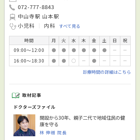
072-777-8843
中山寺駅 山本駅
小児科
内科
すべて見る
時間
月
火
水
木
金
土
日
祝
09:00～12:00
●
●
●
●
●
●
－
－
16:00～18:30
●
●
○
－
●
－
－
－
診療時間の詳細はこちら
取材記事
ドクターズファイル
開設から30年、親子二代で地域住民の健
康を守る
林 伸樹 院長