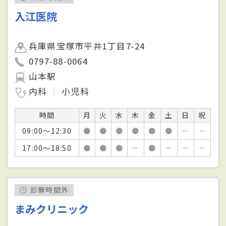
入江医院
兵庫県宝塚市平井1丁目7-24
0797-88-0064
山本駅
内科
小児科
時間
月
火
水
木
金
土
日
祝
09:00～12:30
●
●
●
●
●
●
－
－
17:00～18:50
●
●
●
－
●
－
－
－
診療時間外
まみクリニック