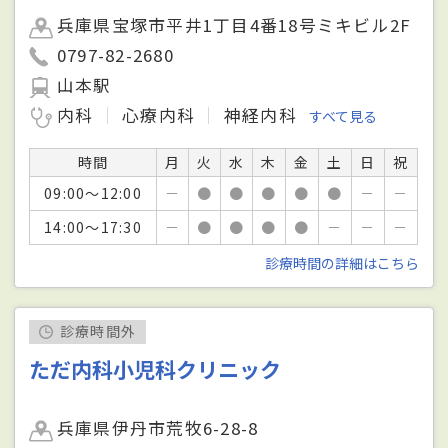
兵庫県宝塚市平井1丁目4番18号ミキビル2F
0797-82-2680
山本駅
内科
心療内科
神経内科
すべて見る
時間
月
火
水
木
金
土
日
祝
09:00～12:00
－
●
●
●
●
●
－
－
14:00～17:30
－
●
●
●
●
－
－
－
診療時間の詳細はこちら
診療時間外
ただ内科小児科クリニック
兵庫県伊丹市荒牧6-28-8