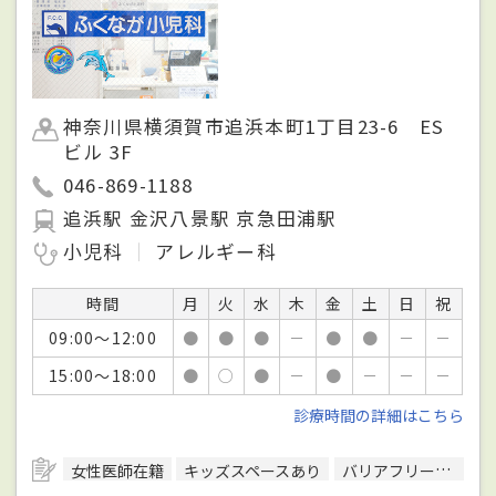
神奈川県横須賀市追浜本町1丁目23-6 ES
ビル 3F
046-869-1188
追浜駅 金沢八景駅 京急田浦駅
小児科
アレルギー科
時間
月
火
水
木
金
土
日
祝
09:00～12:00
●
●
●
－
●
●
－
－
15:00～18:00
●
○
●
－
●
－
－
－
診療時間の詳細はこちら
女性医師在籍
キッズスペースあり
バリアフリー対応