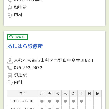
椥辻駅
内科
診療中
あしはら診療所
京都府京都市山科区西野山中鳥井町68-1
075-592-0072
椥辻駅
内科
時間
月
火
水
木
金
土
日
祝
09:00～12:00
●
●
●
●
●
●
－
－