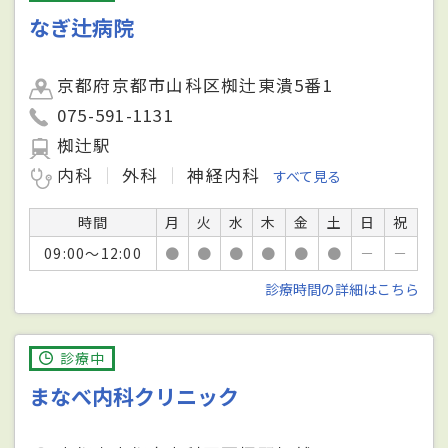
なぎ辻病院
京都府京都市山科区椥辻東潰5番1
075-591-1131
椥辻駅
内科
外科
神経内科
すべて見る
時間
月
火
水
木
金
土
日
祝
09:00～12:00
●
●
●
●
●
●
－
－
診療時間の詳細はこちら
診療中
まなべ内科クリニック