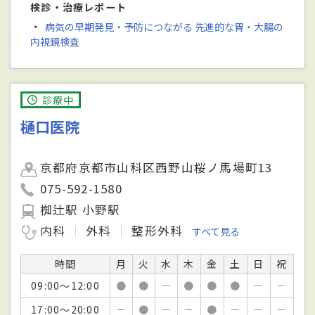
検診・治療レポート
・
病気の早期発見・予防につながる 先進的な胃・大腸の
内視鏡検査
診療中
樋口医院
京都府京都市山科区西野山桜ノ馬場町13
075-592-1580
椥辻駅 小野駅
内科
外科
整形外科
すべて見る
時間
月
火
水
木
金
土
日
祝
09:00～12:00
●
●
－
●
●
●
－
－
17:00～20:00
－
●
－
－
●
－
－
－