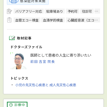
感染症対策実施
バリアフリー対応
駐車場あり
予約可
往診可
訪問診
血管エコー検査
血清学的検査
心臓超音波（エコー）検査
取材記事
ドクターズファイル
医師として患者の人生に寄り添いたい
前田 吉宣 院長
トピックス
・
小児の先天性心疾患と 成人先天性心疾患
診療中