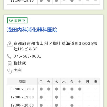
17:30～19:30
●
●
●
－
●
－
－
－
診療中
浅田内科消化器科医院
京都府京都市山科区椥辻草海道町38の35椥
辻HSビル3F
075-583-0601
椥辻駅
内科
時間
月
火
水
木
金
土
日
祝
09:00～12:00
●
●
●
●
●
●
－
－
17:00～19:00
●
－
●
－
●
－
－
－
17:00～20:00
●
－
●
－
●
－
－
－