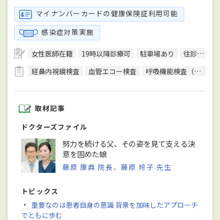
マイナンバーカードの健康保険証利用可能
感染症対策実施
女性医師在籍
19時以降診療可
駐車場あり
往診可
訪
経鼻内視鏡検査
血管エコー検査
呼吸機能検査（スパイロメトリー）
取材記事
ドクターズファイル
努力を続ける父、その姿を見て支える決
意を固めた娘
藤原 康典 院長、藤原 玲子 先生
トピックス
・
重要なのは患者自身の意識 背景を加味したアプローチ
でともに歩む