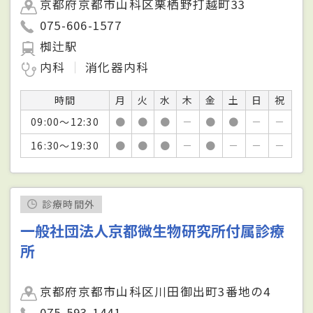
京都府京都市山科区栗栖野打越町33
075-606-1577
椥辻駅
内科
消化器内科
時間
月
火
水
木
金
土
日
祝
09:00～12:30
●
●
●
－
●
●
－
－
16:30～19:30
●
●
●
－
●
－
－
－
診療時間外
一般社団法人京都微生物研究所付属診療
所
京都府京都市山科区川田御出町3番地の4
075-593-1441