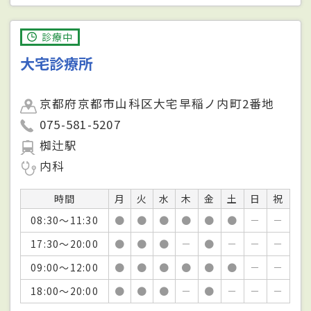
診療中
大宅診療所
京都府京都市山科区大宅早稲ノ内町2番地
075-581-5207
椥辻駅
内科
時間
月
火
水
木
金
土
日
祝
08:30～11:30
●
●
●
●
●
●
－
－
17:30～20:00
●
●
●
－
●
－
－
－
09:00～12:00
●
●
●
●
●
●
－
－
18:00～20:00
●
●
●
－
●
－
－
－