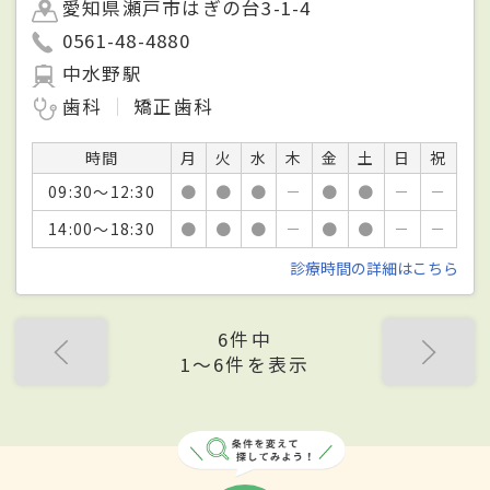
愛知県瀬戸市はぎの台3-1-4
0561-48-4880
中水野駅
歯科
矯正歯科
時間
月
火
水
木
金
土
日
祝
09:30～12:30
●
●
●
－
●
●
－
－
14:00～18:30
●
●
●
－
●
●
－
－
診療時間の詳細はこちら
6件中
1〜6件を表示