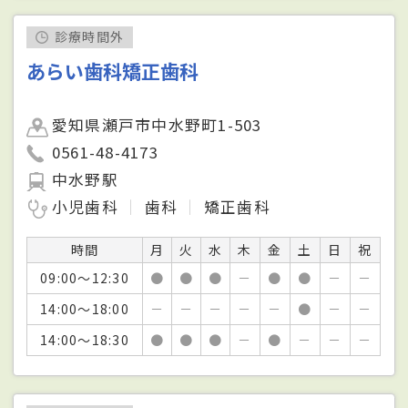
診療時間外
あらい歯科矯正歯科
愛知県瀬戸市中水野町1-503
0561-48-4173
中水野駅
小児歯科
歯科
矯正歯科
時間
月
火
水
木
金
土
日
祝
09:00～12:30
●
●
●
－
●
●
－
－
14:00～18:00
－
－
－
－
－
●
－
－
14:00～18:30
●
●
●
－
●
－
－
－