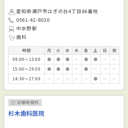
愛知県瀬戸市はぎの台4丁目86番地
0561-42-8020
中水野駅
歯科
時間
月
火
水
木
金
土
日
祝
09:00～13:00
●
●
●
－
●
●
－
－
15:00～19:00
●
●
●
－
●
－
－
－
14:30～17:00
－
－
－
－
－
●
－
－
診療時間外
杉木歯科医院