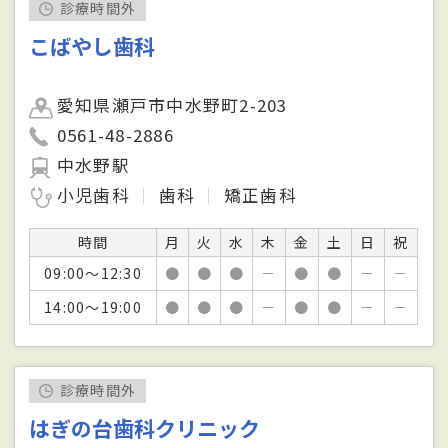
診療時間外
こばやし歯科
愛知県瀬戸市中水野町2-203
0561-48-2886
中水野駅
小児歯科
歯科
矯正歯科
時間
月
火
水
木
金
土
日
祝
09:00～12:30
●
●
●
－
●
●
－
－
14:00～19:00
●
●
●
－
●
●
－
－
診療時間外
はぎの台歯科クリニック