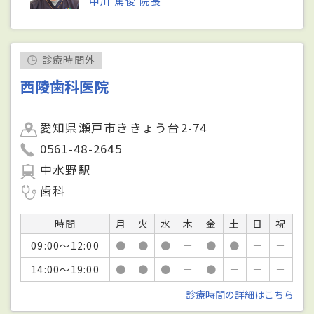
中川 篤俊 院長
診療時間外
西陵歯科医院
愛知県瀬戸市ききょう台2-74
0561-48-2645
中水野駅
歯科
時間
月
火
水
木
金
土
日
祝
09:00～12:00
●
●
●
－
●
●
－
－
14:00～19:00
●
●
●
－
●
－
－
－
診療時間の詳細はこちら