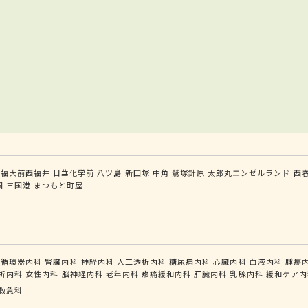
福大前西福井
日華化学前
八ツ島
新田塚
中角
鷲塚針原
太郎丸エンゼルランド
西
国
三国港
まつもと町屋
循環器内科
腎臓内科
神経内科
人工透析内科
糖尿病内科
心臓内科
血液内科
腫瘍
析内科
女性内科
脳神経内科
老年内科
疼痛緩和内科
肝臓内科
乳腺内科
緩和ケア内
救急科