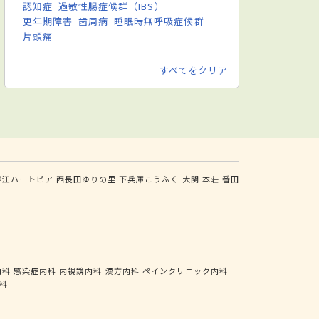
認知症
過敏性腸症候群（IBS）
更年期障害
歯周病
睡眠時無呼吸症候群
片頭痛
すべてをクリア
春江ハートピア
西長田ゆりの里
下兵庫こうふく
大関
本荘
番田
内科
感染症内科
内視鏡内科
漢方内科
ペインクリニック内科
科