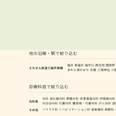
他の沿線・駅で絞り込む
福井
新福井
福井口
西別院
田原町
えちぜん鉄道三国芦原線
あわら湯のまち
水居
三国神社
三
診療科目で絞り込む
内科
消化器内科
胃腸内科
気管食道内科
呼吸器内科
内科系
内分泌内科
代謝内科
糖尿病・代謝内科
がん内科
透
リウマチ科
リハビリテーション科
放射線科
麻酔科
その他