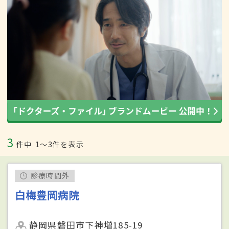
3
件中
1〜3件を表示
診療時間外
白梅豊岡病院
静岡県磐田市下神増185-19