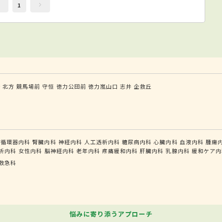
1
野
北方
競馬場前
守恒
徳力公団前
徳力嵐山口
志井
企救丘
循環器内科
腎臓内科
神経内科
人工透析内科
糖尿病内科
心臓内科
血液内科
腫瘍
析内科
女性内科
脳神経内科
老年内科
疼痛緩和内科
肝臓内科
乳腺内科
緩和ケア内
救急科
悩みに寄り添うアプローチ