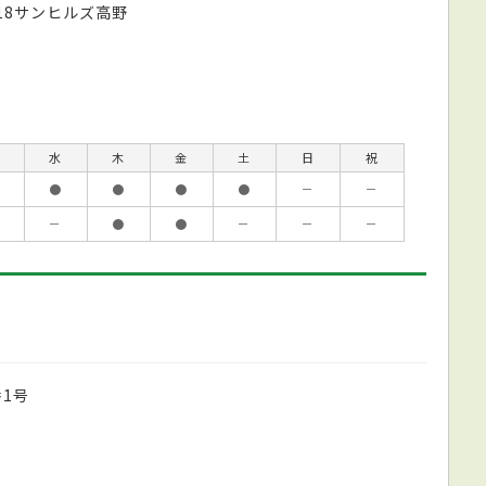
18サンヒルズ高野
水
木
金
土
日
祝
●
●
●
●
－
－
－
●
●
－
－
－
1号