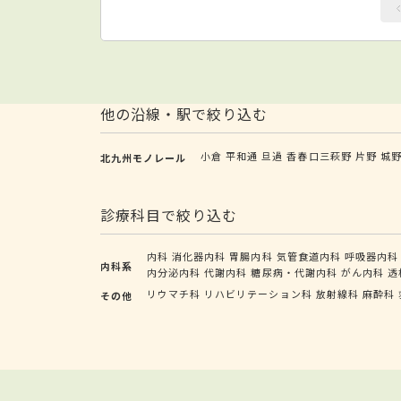
他の沿線・駅で絞り込む
小倉
平和通
旦過
香春口三萩野
片野
城
北九州モノレール
診療科目で絞り込む
内科
消化器内科
胃腸内科
気管食道内科
呼吸器内科
内科系
内分泌内科
代謝内科
糖尿病・代謝内科
がん内科
透
リウマチ科
リハビリテーション科
放射線科
麻酔科
その他