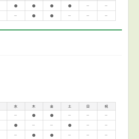
●
●
●
●
－
－
－
●
●
－
－
－
水
木
金
土
日
祝
－
●
●
－
－
－
●
－
－
●
－
－
－
●
●
－
－
－