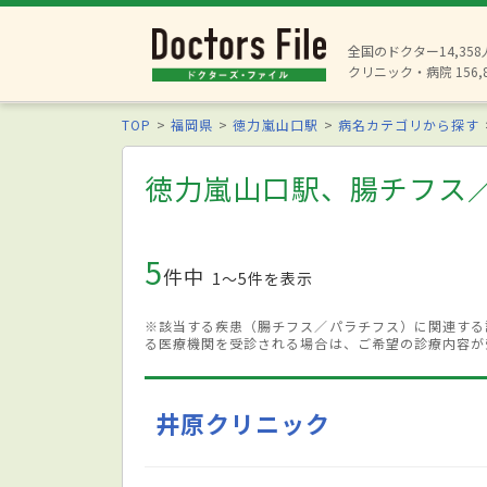
全国のドクター14,35
クリニック・病院 156,
TOP
福岡県
徳力嵐山口駅
病名カテゴリから探す
徳力嵐山口駅、腸チフス
5
件中
1〜5件を表示
※該当する疾患（腸チフス／パラチフス）に関連する
る医療機関を受診される場合は、ご希望の診療内容が
井原クリニック