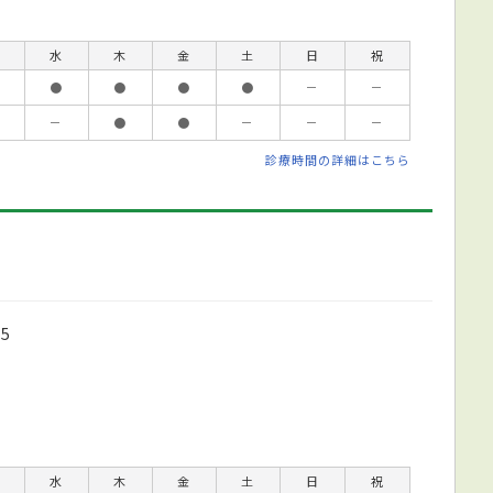
水
木
金
土
日
祝
●
●
●
●
－
－
－
●
●
－
－
－
診療時間の詳細はこちら
5
水
木
金
土
日
祝