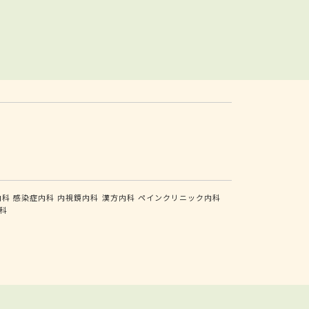
内科
感染症内科
内視鏡内科
漢方内科
ペインクリニック内科
科