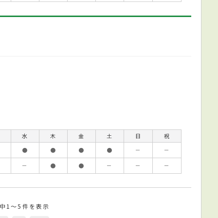
水
木
金
土
日
祝
●
●
●
●
－
－
－
●
●
－
－
－
件中1～5件を表示