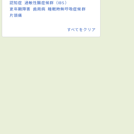
認知症
過敏性腸症候群（IBS）
更年期障害
歯周病
睡眠時無呼吸症候群
片頭痛
すべてをクリア