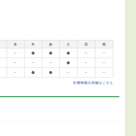
水
木
金
土
日
祝
－
●
●
●
－
－
－
－
－
●
－
－
－
●
●
－
－
－
診療時間の詳細はこちら