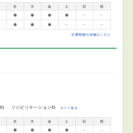
水
木
金
土
日
祝
●
●
●
●
－
－
●
●
●
－
－
－
診療時間の詳細はこちら
外科
リハビリテーション科
すべて見る
水
木
金
土
日
祝
●
●
●
●
－
－