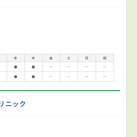
水
木
金
土
日
祝
●
●
－
－
－
－
●
●
－
－
－
－
リニック