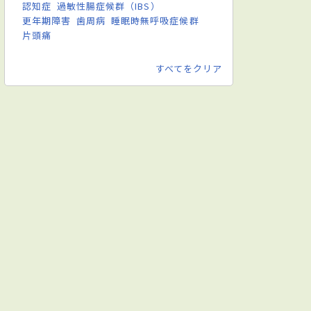
認知症
過敏性腸症候群（IBS）
更年期障害
歯周病
睡眠時無呼吸症候群
片頭痛
すべてをクリア