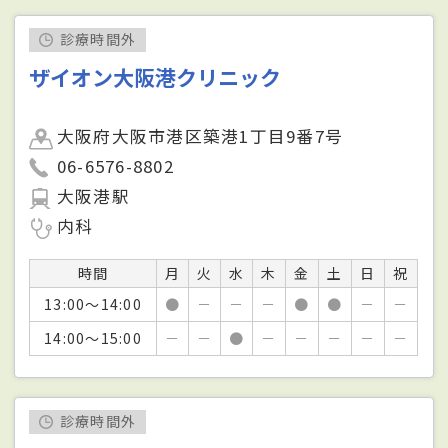
診療時間外
ザイオン大阪港クリニック
大阪府大阪市港区築港1丁目9番7号
06-6576-8802
大阪港駅
内科
時間
月
火
水
木
金
土
日
祝
13:00～14:00
●
－
－
－
●
●
－
－
14:00～15:00
－
－
●
－
－
－
－
－
診療時間外