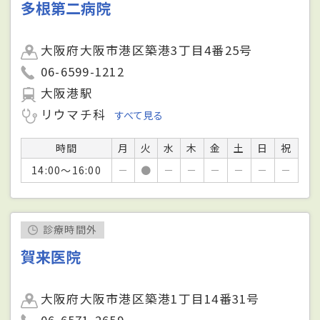
多根第二病院
大阪府大阪市港区築港3丁目4番25号
06-6599-1212
大阪港駅
リウマチ科
すべて見る
時間
月
火
水
木
金
土
日
祝
14:00～16:00
－
●
－
－
－
－
－
－
診療時間外
賀来医院
大阪府大阪市港区築港1丁目14番31号
06-6571-2659