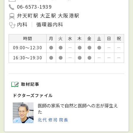
06-6573-1939
弁天町駅 大正駅 大阪港駅
内科
循環器内科
時間
月
火
水
木
金
土
日
祝
09:00～12:30
●
●
－
●
●
●
－
－
16:30～19:30
●
●
－
●
●
－
－
－
取材記事
ドクターズファイル
医師の家系で自然と医師への志が芽生え
た
北代 修司 院長