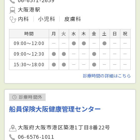
大阪港駅
内科
小児科
皮膚科
時間
月
火
水
木
金
土
日
祝
09:00～12:00
－
－
●
●
－
●
－
－
09:00～12:30
●
●
－
－
●
－
－
－
15:30～18:00
●
●
－
－
●
－
－
－
診療時間の詳細はこちら
診療時間外
船員保険大阪健康管理センター
大阪府大阪市港区築港1丁目8番22号
06-6576-1011