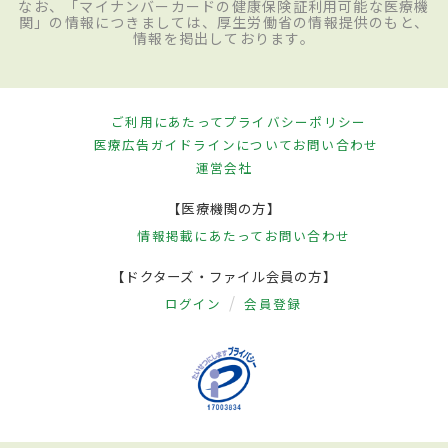
問診では
てんかん
や生活習慣病などの持病
なお、「マイナンバーカードの健康保険証利用可能な医療機
関」の情報につきましては、厚生労働省の情報提供のもと、
や、
脳梗塞
の病歴、手足のしびれなどほか
情報を掲出しております。
の脳機能障害の有無などを確認。また、発
作中は患者本人の記憶がほとんどないの
ご利用にあたって
プライバシーポリシー
で、家族や友人、同僚など周囲からの聞き
医療広告ガイドラインについて
お問い合わせ
取りも行う。合わせて
脳梗塞
や
てんかん
な
運営会社
どほかの疾患による症状でないことを確認
【医療機関の方】
するため、頭部CTやMRI検査、脳波（脳が
情報掲載にあたって
お問い合わせ
出している特殊な電気信号）検査、脳血流
【ドクターズ・ファイル会員の方】
検査などを実施。頭部CTやMRI検査は虚血
ログイン
会員登録
や
脳梗塞
がないかを確認するために、脳波
検査は
てんかん
発作と区別するために行う
ことが多い。