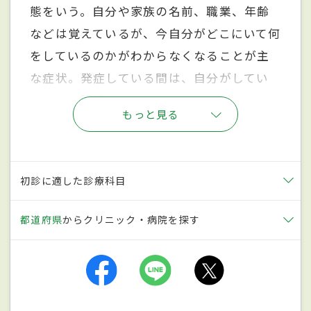
態をいう。自分や家族の名前、職業、年齢
などは覚えているが、今自分がどこにいて何
をしているのかがわからなくなることが主
な症状。発症している間は、自分がしてい
ることを記憶することもできない。そのた
もっと見る
め、周囲に自分が何をしているのかをしつ
こく尋ね続けたことで一過性全健忘が発覚
することも。通常24時間以内に症状から回
初診に適した診療科目
復するが、回復後も発症中のことは思い出
せないことがほとんど。再発することは少
都道府県
からクリニック・病院を探す
ないが、
脳梗塞
や
てんかん
など他の重大な
病気が隠れていることもあるので注意が必
要。中年以降の男性が発症するケースが多
い。