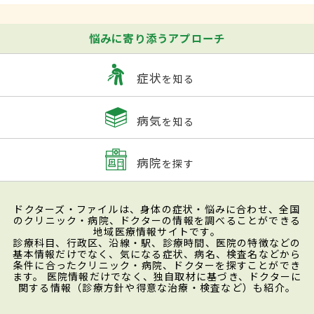
少なくなったり血管が詰まったりすること
で十分な血液が流れなくなってしまう「脳
悩みに寄り添うアプローチ
虚血」、頭の一部がずきんずきんと激しく
痛む「
片頭痛
」、血液内の酸素量が少ない
症状
を知る
状態になる「低酸素症」などの病気によっ
病気
て引き起こされることも。
を知る
病院
を探す
症状
何の前触れもなく、直近数時間の出来事に
ドクターズ・ファイルは、身体の症状・悩みに合わせ、全国
のクリニック・病院、ドクターの情報を調べることができる
ついての記憶を喪失することが主な症状。
地域医療情報サイトです。
診療科目、行政区、沿線・駅、診療時間、医院の特徴などの
自分や家族の名前などはわかるが、今日何
基本情報だけでなく、気になる症状、病名、検査名などから
条件に合ったクリニック・病院、ドクターを探すことができ
をどのようにしていたか、今自分はここで
ます。 医院情報だけでなく、独自取材に基づき、ドクターに
関する情報（診療方針や得意な治療・検査など）も紹介。
何をしているのかなどがわからなくなる。