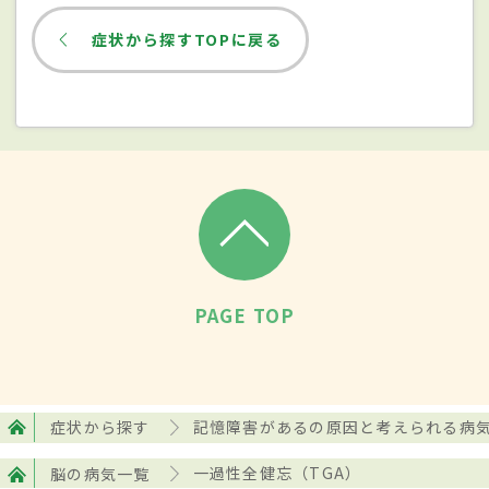
症状から探すTOPに戻る
原因
一過性全健忘は海馬という大脳側頭葉にあ
る記憶や学習能力に関わる脳器官の機能が
一時的にショートしたことで発症すると考
えられているが、詳しいメカニズムはわ
かっていない。アルコールの過剰摂取や特
定の薬・鎮静薬の服用、違法薬物の使用、
PAGE TOP
精神的・肉体的なストレス、急な感情の高
まり、性交渉などをきっかけに一過性全健
忘を発症することがある。脳細胞の異常な
症状から探す
記憶障害があるの原因と考えられる病
活動のために、けいれんや失神などの発作
を来す神経疾患「
てんかん
」や、血液量が
脳の病気一覧
一過性全健忘（TGA）