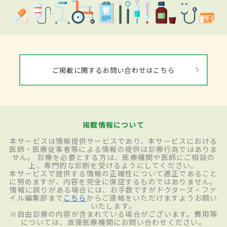
発症中はその時自分がしていることや状況
などを記憶することもできない。そのた
め、周囲の人から状況をいくら説明されて
も理解できず、同じ質問を何度も繰り返し
てしまう。また、自分の置かれている状況
ご掲載に関するお問い合わせはこちら
がわからなくなるため、不安が増して興奮
状態に陥ることがある。記憶がなくなるこ
と以外では脳機能障害は見られず、しびれ
掲載情報について
やまひなどが出ることはない。ほとんどの
本サービスは情報提供サービスであり、本サービスにおける
医師・医療従事者等による情報の提供は診療行為ではありま
場合、症状は24時間以内に消失する。
せん。 診療を必要とする方は、医療機関や医師にご相談の
上、専門的な診断を受けるようにしてください。
本サービスで提供する情報の正確性について適正であること
に努めますが、内容を完全に保証するものではありません。
検査・診断
情報に誤りがある場合には、お手数ですがドクターズ・ファ
イル編集部まで
こちら
からご連絡をいただけますようお願い
いたします。
症状から診断基準に基づいて診断される。
※自由診療の内容が含まれている場合がございます。費用等
については、直接医療機関にお問い合わせください。