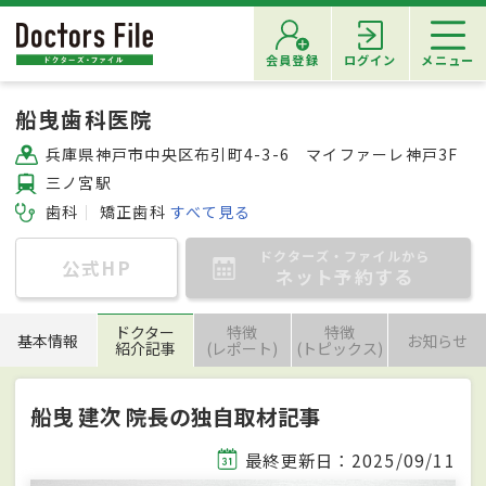
会員登録
ログイン
メニュー
船曳歯科医院
兵庫県神戸市中央区布引町4-3-6 マイファーレ神戸3F
三ノ宮駅
歯科
矯正歯科
すべて見る
ドクターズ・ファイルから
公式HP
ネット予約する
ドクター
特徴
特徴
基本情報
お知らせ
紹介記事
(レポート)
(トピックス)
船曳 建次 院長の独自取材記事
最終更新日：2025/09/11