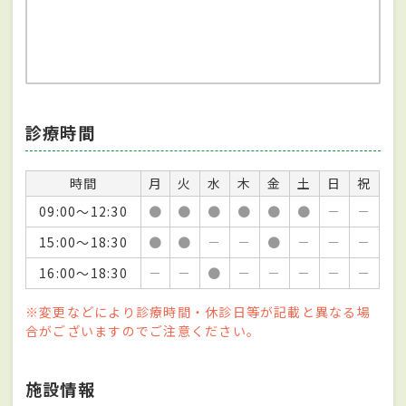
診療時間
時間
月
火
水
木
金
土
日
祝
09:00～12:30
●
●
●
●
●
●
－
－
15:00～18:30
●
●
－
－
●
－
－
－
16:00～18:30
－
－
●
－
－
－
－
－
※変更などにより診療時間・休診日等が記載と異なる場
合がございますのでご注意ください。
施設情報