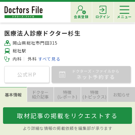
会員登録
ログイン
メニュー
医療法人診療ドクター杉生
岡山県総社市門田315
総社駅
内科
外科
すべて見る
ドクターズ・ファイルから
公式HP
ネット予約する
ドクター
特徴
特徴
基本情報
お知らせ
紹介記事
(レポート)
(トピックス)
取材記事の掲載をリクエストする
より詳細な情報の掲載依頼を編集部が承ります