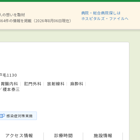
病院・総合病院探しは
8人の想いを取材
ホスピタルズ・ファイルへ
864件の情報を掲載（2026年8月06日現在）
毛1130
胃腸内科
肛門外科
放射線科
麻酔科
／榎本泰三
感染症対策実施
アクセス情報
診療時間
施設情報