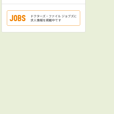
ドクターズ・ファイル ジョブズに
求人情報を掲載中です
が差し込む採光抜群の明るい廊下