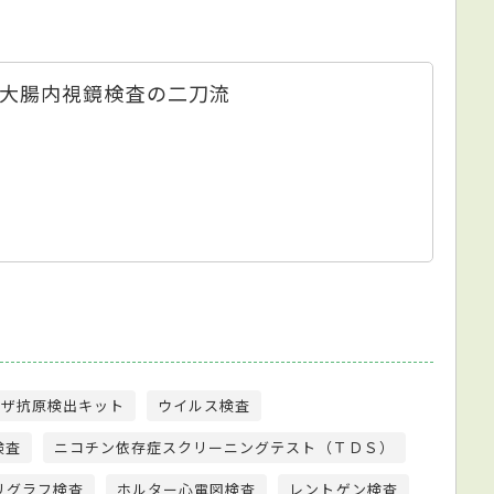
大腸内視鏡検査の二刀流
ンザ抗原検出キット
ウイルス検査
検査
ニコチン依存症スクリーニングテスト（ＴＤＳ）
リグラフ検査
ホルター心電図検査
レントゲン検査