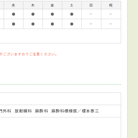
水
木
金
土
日
祝
●
●
●
●
－
－
●
●
●
●
－
－
がございますのでご注意ください。
門外科
放射線科
麻酔科
麻酔科標榜医／榎本泰三