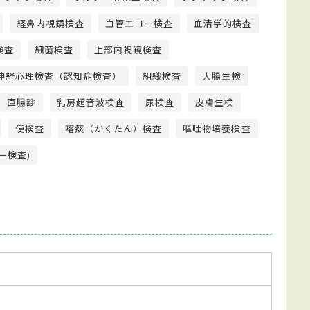
経鼻内視鏡検査
血管エコー検査
血清学的検査
検査
細菌検査
上部内視鏡検査
神経心理検査（認知症検査）
組織検査
大腸生検
直腸診
乳房超音波検査
尿検査
皮膚生検
便検査
喀痰（かくたん）検査
嘔吐物培養検査
ー検査)