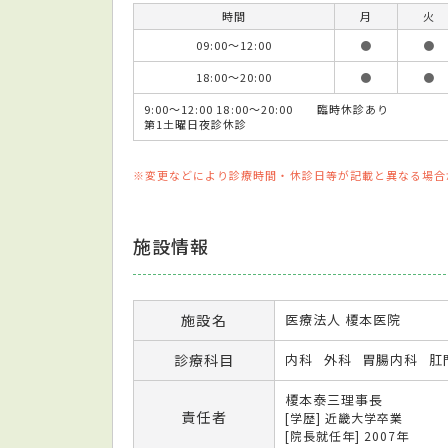
時間
月
火
09:00～12:00
●
●
18:00～20:00
●
●
9:00～12:00 18:00～20:00 臨時休診あり
第1土曜日夜診休診
※変更などにより診療時間・休診日等が記載と異なる場合
施設情報
施設名
医療法人 榎本医院
診療科目
内科
外科
胃腸内科
肛
榎本泰三理事長
責任者
[学歴] 近畿大学卒業
[院長就任年] 2007年