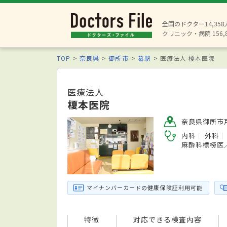
全国のドクター14,35
クリニック・病院 156,
TOP
奈良県
御所市
葛駅
医療法人 榎本医院
医療法人
榎本医院
奈良県御所市戸
内科
外科
麻酔科標榜医
マイナンバーカードの健康保険証利用可能
特徴
対応できる検査内容