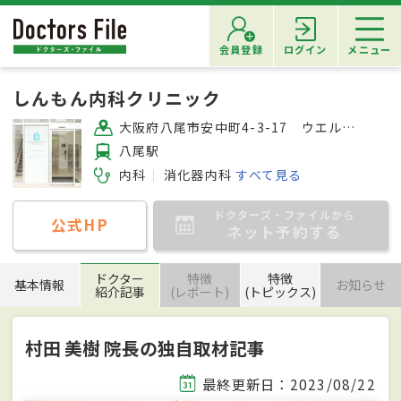
会員登録
ログイン
メニュー
しんもん内科クリニック
大阪府八尾市安中町4-3-17 ウエルシア八尾安中店2F
八尾駅
内科
消化器内科
すべて見る
ドクターズ・ファイルから
公式HP
ネット予約する
ドクター
特徴
特徴
基本情報
お知らせ
紹介記事
(レポート)
(トピックス)
村田 美樹 院長の独自取材記事
最終更新日：2023/08/22