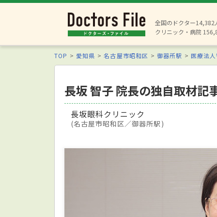
全国のドクター14,38
クリニック・病院 156,
TOP
愛知県
名古屋市昭和区
御器所駅
医療法人
長坂 智子 院長の独自取材記
長坂眼科クリニック
(名古屋市昭和区／御器所駅)