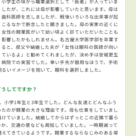
小学生の頃から職業選択として「医者」が入っていま
したが、これには母が影響していたと思います。母は
歯科医師を志しましたが、戦後いろいろな出来事が起
こるなかで断念したと聞きました。母の実家の近くに
女性の開業医がいて幼い頃よく診ていただいたことも
影響したかもしれません。名古屋大学医学部を卒業す
ると、叔父や結婚した夫が「女性は眼科の医師が向い
ているよ」と勧めてくれましたが、決め手は安城更生
病院での実習でした。幸い手先が器用なほうで、手術
明るいイメージを抱いて、眼科を選択しました。
どうしてですか？
、小学1年生と3年生でした。どんな友達とどんなふう
ったのが開業の大きな理由です。母も仕事をしていまし
描けていました。結婚してからはずっとこの近隣で暮ら
のか、交通の便なども周知していました。一時期減って
増えてきているようです。開業するならなじみのある場