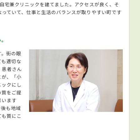
の自宅兼クリニックを建てました。アクセスが良く、そ
なっていて、仕事と生活のバランスが取りやすい町です
い。
す。街の眼
ても適切な
、患者さん
とが、「小
ニックにし
の質をご提
思います
今後も地域
ても質にこ