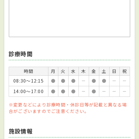
診療時間
時間
月
火
水
木
金
土
日
祝
08:30～12:15
●
●
●
－
●
●
－
－
14:00～17:00
●
●
●
－
●
－
－
－
※変更などにより診療時間・休診日等が記載と異なる場
合がございますのでご注意ください。
施設情報