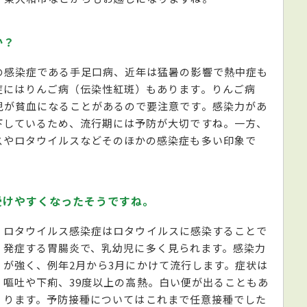
か？
の感染症である手足口病、近年は猛暑の影響で熱中症も
症にはりんご病（伝染性紅斑）もあります。りんご病
児が貧血になることがあるので要注意です。感染力があ
下しているため、流行期には予防が大切ですね。一方、
スやロタウイルスなどそのほかの感染症も多い印象で
受けやすくなったそうですね。
ロタウイルス感染症はロタウイルスに感染することで
発症する胃腸炎で、乳幼児に多く見られます。感染力
が強く、例年2月から3月にかけて流行します。症状は
嘔吐や下痢、39度以上の高熱。白い便が出ることもあ
ります。予防接種についてはこれまで任意接種でした