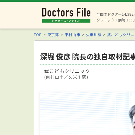
全国のドクター14,38
クリニック・病院 156,
TOP
東京都
東村山市
久米川駅
武こどもクリニ
深堀 俊彦 院長の独自取材記
武こどもクリニック
(東村山市／久米川駅)