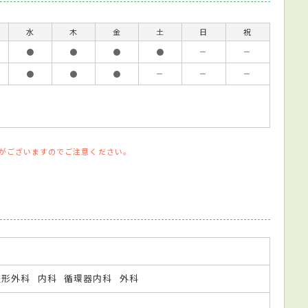
水
木
金
土
日
祝
●
●
●
●
－
－
●
●
●
－
－
－
がございますのでご注意ください。
整形外科
内科
循環器内科
外科