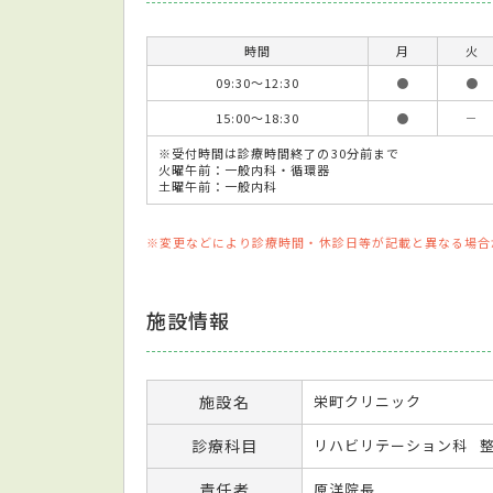
時間
月
火
09:30～12:30
●
●
15:00～18:30
●
－
※受付時間は診療時間終了の30分前まで
火曜午前：一般内科・循環器
土曜午前：一般内科
※変更などにより診療時間・休診日等が記載と異なる場合
施設情報
施設名
栄町クリニック
診療科目
リハビリテーション科
責任者
原洋院長