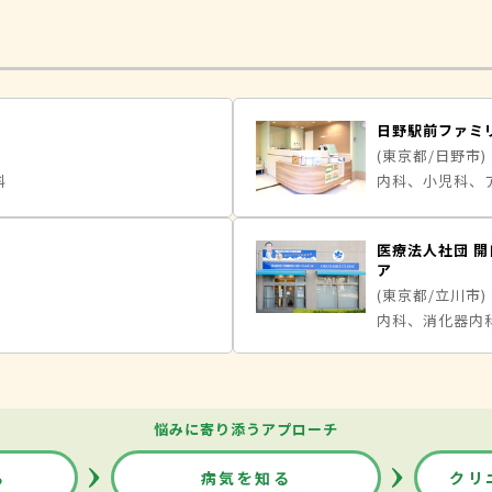
日野駅前ファミ
(東京都/日野市)
科
内科、小児科、
医療法人社団 開
ア
(東京都/立川市)
内科、消化器内
悩みに寄り添うアプローチ
る
病気を知る
クリ