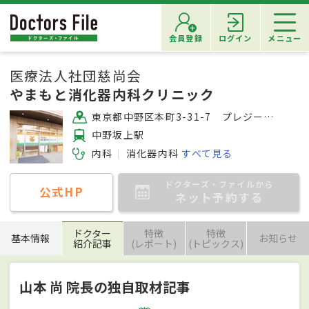
会員登録
ログイン
メニュー
医療法人社団慈尚会
やまもと消化器内科クリニック
東京都中野区本町3-31-7 プレジールS 1F
中野坂上駅
内科
消化器内科
すべて見る
ドクターズ・ファイルから
公式HP
ネット予約する
ドクター
特徴
特徴
基本情報
お知らせ
紹介記事
(レポート)
(トピックス)
山本 尚 院長の独自取材記事