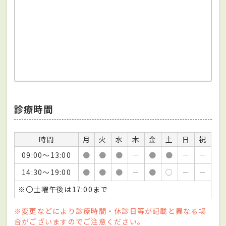
診療時間
時間
月
火
水
木
金
土
日
祝
09:00～13:00
●
●
●
－
●
●
－
－
14:30～19:00
●
●
●
－
●
○
－
－
※〇土曜午後は17:00まで
※変更などにより診療時間・休診日等が記載と異なる場
合がございますのでご注意ください。