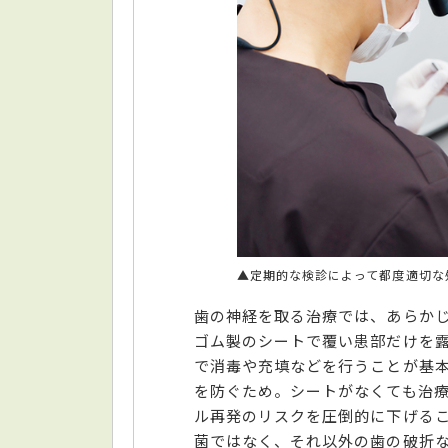
▲定期的な検診によって都度適切な
歯の神経を取る治療では、あらか
ゴム製のシートで覆い患部だけを
で消毒や充填などを行うことが基
を防ぐため。シートがなくても治
ル再発のリスクを圧倒的に下げる
菌ではなく、それ以外の歯の破折