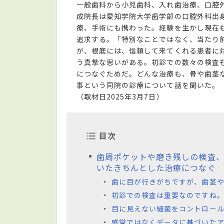
一般歯科から小児歯科、入れ歯治療、口腔
成院長は愛知学院大学歯学部の口腔外科出
療、手術にも携わった。経験を生かし現在
追求する。「特別なことではなく、当たり
が、根底には、信頼して来てくれる患者に
う真摯な思いがある。初診での数々の検査
につなぐためだ。どんな治療も、骨や歯茎
事という同院の診療について話を聞いた。
（取材日2025年3月7日）
目次
歯周ポケットや磨き残しの検査
いたきちんとした治療につなぐ
歯に目が行きがちですが、歯茎
初診での検査は重要なのですね
目に見えない細菌をコントロー
感覚ではなくデータに基づいた