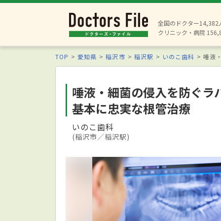
全国のドクター14,38
クリニック・病院 156,
TOP
愛知県
稲沢市
稲沢駅
いのこ歯科
唾液
唾液・細菌の侵入を防ぐラ
基本に忠実な根管治療
いのこ歯科
(稲沢市／稲沢駅)