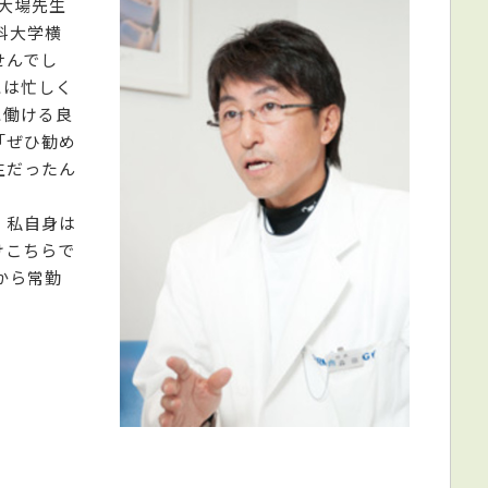
大場先生
科大学横
せんでし
には忙しく
に働ける良
「ぜひ勧め
生だったん
、私自身は
けこちらで
から常勤