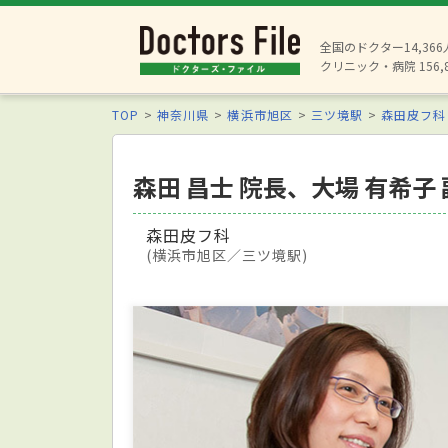
全国のドクター14,36
クリニック・病院 156,
TOP
神奈川県
横浜市旭区
三ツ境駅
森田皮フ科
森田 昌士 院長、大場 有希
森田皮フ科
(横浜市旭区／三ツ境駅)