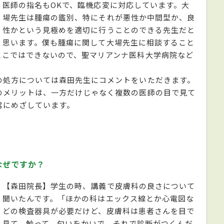
医師の指名もOKで、臨機応変に対応しています。大
場先生は腫瘍の鑑別、特にそれが悪性か中間型か、良
性かという見極めを適切に行うことのできる先生だと
思います。僕も腫瘍に関して大場先生に相談すること
ここではできないので、聖マリアンナ医科大学病院など
の処方については森田先生にコメントをいただきます。
のメリットは、一方だけじゃなく複数の医師の目で見て
常にめざしています。
なぜですか？
【森田院長】学生の時、講義で皮膚科の良さについて
聞いたんです。「ほかの科はエックス線とか心電図な
どの検査器具が必要だけど、皮膚科は患者さんを目で
見て、触って、匂いをかいで、それで診断がつくんだ