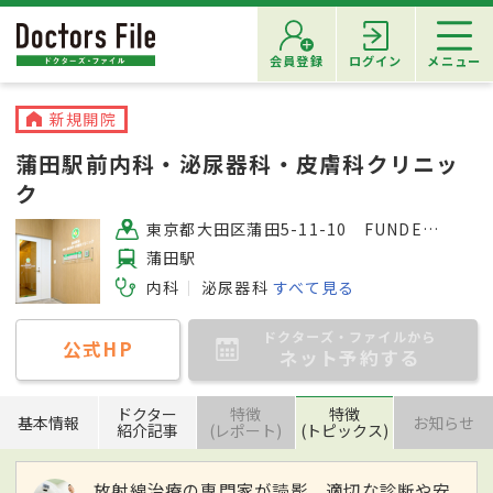
会員登録
ログイン
メニュー
新規開院
蒲田駅前内科・泌尿器科・皮膚科クリニッ
ク
東京都大田区蒲田5-11-10 FUNDES蒲田6階
蒲田駅
内科
泌尿器科
すべて見る
ドクターズ・ファイルから
公式HP
ネット予約する
ドクター
特徴
特徴
基本情報
お知らせ
紹介記事
(レポート)
(トピックス)
放射線治療の専門家が読影 適切な診断や安