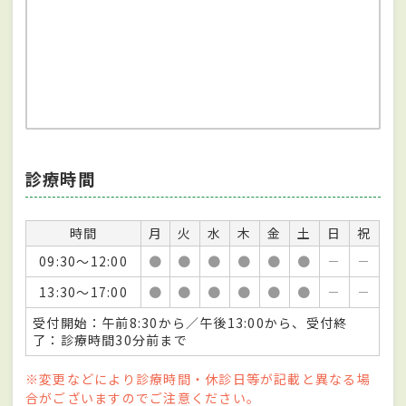
診療時間
時間
月
火
水
木
金
土
日
祝
09:30～12:00
●
●
●
●
●
●
－
－
13:30～17:00
●
●
●
●
●
●
－
－
受付開始：午前8:30から／午後13:00から、受付終
了：診療時間30分前まで
※変更などにより診療時間・休診日等が記載と異なる場
合がございますのでご注意ください。