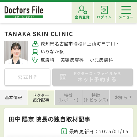
会員登録
ログイン
メニュー
TANAKA SKIN CLINIC
愛知県名古屋市瑞穂区上山町三丁目14番地1
いりなか駅
皮膚科
美容皮膚科
小児皮膚科
ドクターズ・ファイルから
公式HP
ネット予約する
ドクター
特徴
特徴
基本情報
お知らせ
紹介記事
(レポート)
(トピックス)
田中 陽奈 院長の独自取材記事
最終更新日：2025/01/15