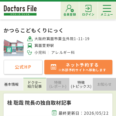
会員登録
ログイン
メニュー
かつらこどもくりにっく
大阪府箕面市粟生外院1-11-19
箕面萱野駅
小児科
アレルギー科
ネット予約する
公式HP
※外部予約サイトへ移動します
ドクター
特徴
特徴
基本情報
お知らせ
紹介記事
(レポート)
(トピックス)
桂 聡哉 院長の独自取材記事
最終更新日：2026/05/22