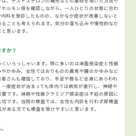
チは、テストステロンの補充などの薬物を用いた方法や
でホルモン値を確認しながら、一人ひとりの状態に合わ
や内科を受診したものの、なかなか症状が改善しないと
あることも考えられます。気分の落ち込みや慢性的なだ
ばと思います。
ますか？
多くいらっしゃいます。特に多いのは淋菌感染症と性器
みやかゆみ、女性ではおりものの異常や膣のかゆみなど
患者さんも増加しており、手足や唇など全身にあらわれ
。一度症状が治まっても体内では病気が進行し、神経や
必要です。淋病や性器クラミジア感染症は不妊の原因に
大切です。当院の検査では、女性も内診を行わず尿検査
抗がある方でも検査を受けやすいと思います。
ね。