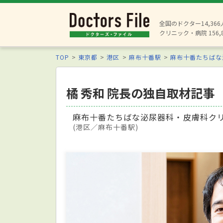
全国のドクター14,36
クリニック・病院 156,
TOP
東京都
港区
麻布十番駅
麻布十番たちばな
橘 秀和 院長の独自取材記事
麻布十番たちばな泌尿器科・皮膚科ク
(港区／麻布十番駅)