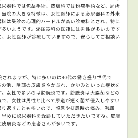
泌尿器科では包茎手術、皮膚科では粉瘤手術など、局所
。当院の大きな特徴は、女性医師による泌尿器科の外来
器科は受診の心理的ハードルが高い診療科とされ、特に
が多いようです。泌尿器科の医師には男性が多いのです
に、女性医師が診療していますので、安心してご相談い
？
院されますが、特に多いのは40代の働き盛り世代で
方の他、陰部の皮膚炎やかぶれ、かゆみといった症状を
す。女性で多いのは膀胱炎です。膀胱炎は大腸菌などの
気で、女性は男性と比べて尿道が短く菌が侵入しやすい
繰り返すことも多いので、頻尿や排尿時の痛み、残尿
、早めに泌尿器科を受診していただきたいですね。皮膚
性皮膚炎などの患者さんが多いです。