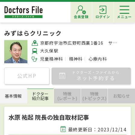
会員登録
ログイン
メニュー
みずはらクリニック
京都府宇治市広野町西裏1番16 サンマルシェ大久保内
大久保駅
児童精神科
精神科
心療内科
ドクターズ・ファイルから
公式HP
ネット予約する
ドクター
特徴
特徴
基本情報
お知らせ
紹介記事
(レポート)
(トピックス)
水原 祐起 院長の独自取材記事
最終更新日：2023/12/14