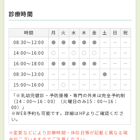
診療時間
時間
月
火
水
木
金
土
日
祝
08:30～12:00
●
●
●
●
●
－
－
－
14:00～16:00
○
－
○
○
○
－
－
－
16:00～18:00
●
●
●
●
●
－
－
－
08:30～13:00
－
－
－
－
－
●
－
－
15:00～16:00
－
○
－
－
－
－
－
－
「※乳幼児健診・予防接種・専門の外来は完全予約制
（14：00～16：00）（火曜日のみ15：00～16：
00）」
※WEB予約も可能です。詳細はHPよりご確認くださ
い。
※変更などにより診療時間・休診日等が記載と異なる場
合がございますのでご注意ください。