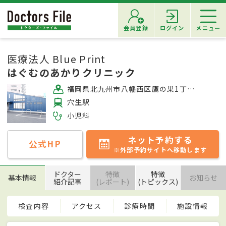
会員登録
ログイン
メニュー
医療法人 Blue Print
はぐむのあかりクリニック
福岡県北九州市八幡西区鷹の巣1丁目6番14号
穴生駅
小児科
ネット予約する
公式HP
※外部予約サイトへ移動します
ドクター
特徴
特徴
基本情報
お知らせ
紹介記事
(レポート)
(トピックス)
検査内容
アクセス
診療時間
施設情報