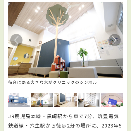
想い
待合にある大きな木がクリニックのシンボル
木
JR鹿児島本線・黒崎駅から車で7分、筑豊電気
鉄道線・穴生駅から徒歩2分の場所に、2023年5