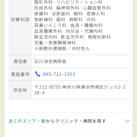
整形外科
リハビリテーション科
形成外科
脳神経外科
心臓血管外科
皮膚科
泌尿器科
眼科
産婦人科
診療科目
放射線科
歯科
麻酔科
内科
耳鼻いんこう科
血液・腫瘍内科
血液腫瘍外科
内分泌・代謝内科
新生児内科
新生児外科
病理診断科
児童・思春期精神科
※麻酔科標榜医／中村信人
責任者
石川浩史病院長
電話番号
045-711-2351
〒232-8555 神奈川県横浜市南区六ッ川2-1
所在地
38-4
近くのエリア・駅
からクリニック・病院を探す