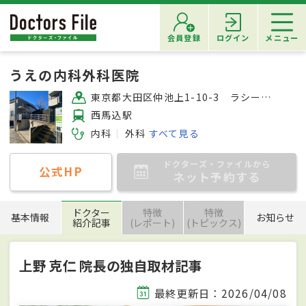
会員登録
ログイン
メニュー
うえの内科外科医院
東京都大田区仲池上1-10-3 ラシーヌ201
西馬込駅
内科
外科
すべて見る
ドクターズ・ファイルから
公式HP
ネット予約する
ドクター
特徴
特徴
基本情報
お知らせ
紹介記事
(レポート)
(トピックス)
上野 克仁 院長の独自取材記事
最終更新日：2026/04/08