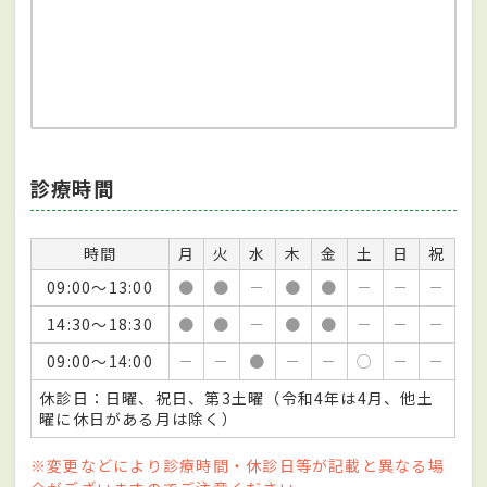
診療時間
時間
月
火
水
木
金
土
日
祝
09:00～13:00
●
●
－
●
●
－
－
－
14:30～18:30
●
●
－
●
●
－
－
－
09:00～14:00
－
－
●
－
－
○
－
－
休診日：日曜、祝日、第3土曜（令和4年は4月、他土
曜に休日がある月は除く）
※変更などにより診療時間・休診日等が記載と異なる場