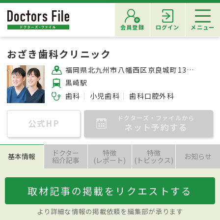
会員登録
ログイン
メニュー
おざき歯科クリニック
福岡県北九州市八幡西区京良城町13-22
黒崎駅
歯科
小児歯科
歯科口腔外科
ドクターズ・ファイルから
公式HP
ネット予約する
ドクター
特徴
特徴
基本情報
お知らせ
紹介記事
(レポート)
(トピックス)
取材記事の掲載をリクエストする
より詳細な情報の掲載依頼を編集部が承ります