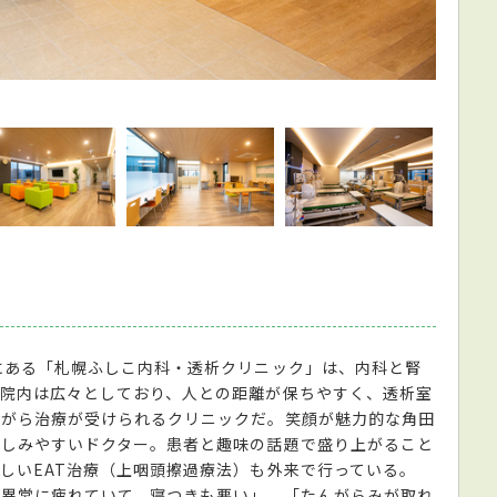
鮮やか
にある「札幌ふしこ内科・透析クリニック」は、内科と腎
院内は広々としており、人との距離が保ちやすく、透析室
ながら治療が受けられるクリニックだ。笑顔が魅力的な角田
親しみやすいドクター。患者と趣味の話題で盛り上がること
しいEAT治療（上咽頭擦過療法）も外来で行っている。
も異常に疲れていて、寝つきも悪い」、「たんがらみが取れ