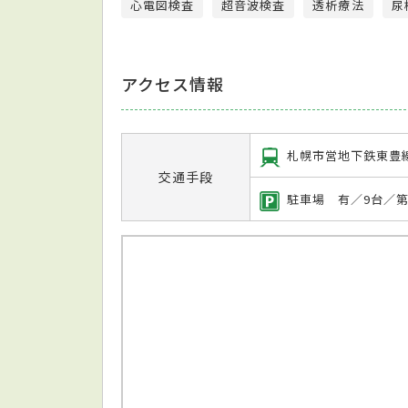
心電図検査
超音波検査
透析療法
尿
アクセス情報
札幌市営地下鉄東豊
交通手段
駐車場 有／9台／第