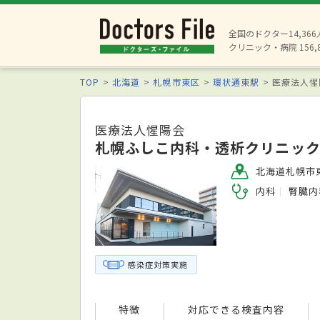
全国のドクター14,36
クリニック・病院 156,
TOP
北海道
札幌市東区
環状通東駅
医療法人惺
医療法人惺陽会
札幌ふしこ内科・透析クリニッ
北海道札幌市東
内科
腎臓内
感染症対策実施
特徴
対応できる検査内容