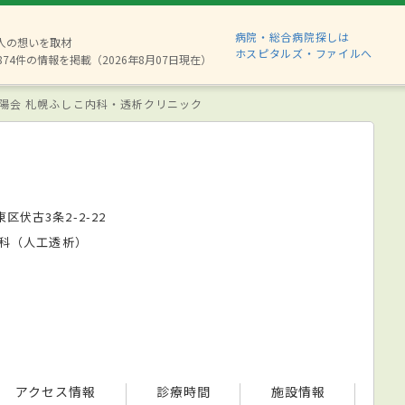
病院・総合病院探しは
6人の想いを取材
ホスピタルズ・ファイルへ
874件の情報を掲載（2026年8月07日現在）
陽会 札幌ふしこ内科・透析クリニック
ク
区伏古3条2-2-22
科（人工透析）
アクセス情報
診療時間
施設情報