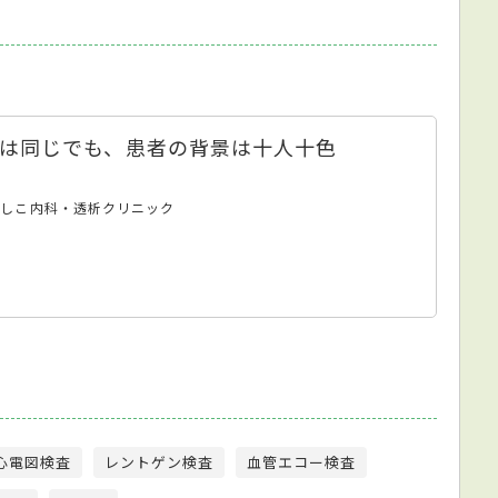
は同じでも、患者の背景は十人十色
ふしこ内科・透析クリニック
心電図検査
レントゲン検査
血管エコー検査