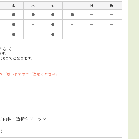
水
木
金
土
日
祝
●
●
●
●
－
－
●
－
●
－
－
－
●
－
●
－
－
－
ださい）
ます。
：30までとなります。
がございますのでご注意ください。
しこ内科・透析クリニック
析）