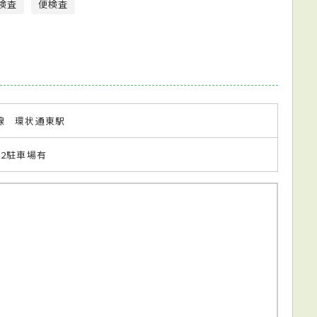
検査
便検査
線 環状通東駅
2駐車場有