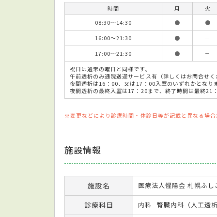
時間
月
火
08:30～14:30
●
●
16:00～21:30
●
－
17:00～21:30
●
－
祝日は通常の曜日と同様です。
午前透析のみ通院送迎サービス有（詳しくはお問合せく
夜間透析は16：00、又は17：00入室のいずれかとなり
夜間透析の最終入室は17：20まで、終了時間は最終21
※変更などにより診療時間・休診日等が記載と異なる場合
施設情報
施設名
医療法人惺陽会 札幌ふ
診療科目
内科
腎臓内科（人工透