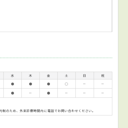
水
木
金
土
日
祝
●
●
●
○
－
－
●
－
●
－
－
－
約制のため、外来診療時間内に電話でお問い合わせください。