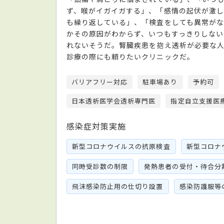
ず、喉がイガイガする」、「感情の起伏が激
も繰り返している」、「検査をしても異常がな
かその原因がわからず、いつもすっきりしない
れないそうだ。腎臓疾患を抱え透析が必要な
診療の際にも頼りたいクリニックだ。
バリアフリー対応
駐車場あり
予約可
日本透析医学会透析専門医
指定自立支援医
感染症対策実施
新型コロナウイルスの抗原検査
新型コロナ
同時受診数の制限
発熱患者の受付・待合分
飛沫感染防止用の仕切り設置
感染防護服等