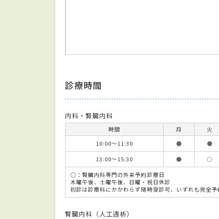
診療時間
内科・腎臓内科
時間
月
火
10:00～11:30
●
●
13:00～15:30
●
○
○：腎臓内科専門の外来予約診療日
木曜午後、土曜午後、日曜・祝日休診
初診は診療科にかかわらず随時受診可、いずれも完全予
腎臓内科（人工透析）