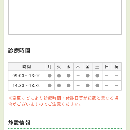
診療時間
時間
月
火
水
木
金
土
日
祝
09:00～13:00
●
●
●
－
●
●
－
－
14:30～18:30
●
●
●
－
●
●
－
－
※変更などにより診療時間・休診日等が記載と異なる場
合がございますのでご注意ください。
施設情報