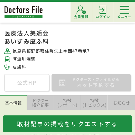
会員登録
ログイン
メニュー
医療法人美遥会
あいずみ皮ふ科
徳島県板野郡藍住町矢上字西47番地7
阿波川端駅
皮膚科
ドクターズ・ファイルから
公式HP
ネット予約する
ドクター
特徴
特徴
基本情報
お知らせ
紹介記事
(レポート)
(トピックス)
取材記事の掲載をリクエストする