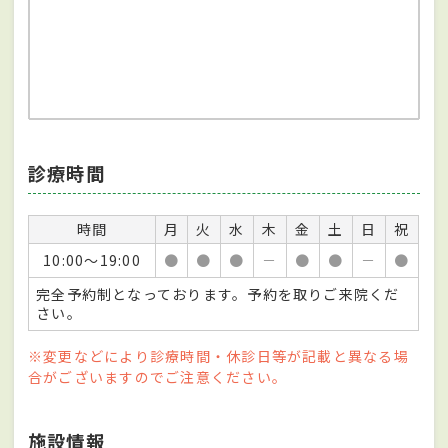
診療時間
時間
月
火
水
木
金
土
日
祝
10:00～19:00
●
●
●
－
●
●
－
●
完全予約制となっております。予約を取りご来院くだ
さい。
※変更などにより診療時間・休診日等が記載と異なる場
合がございますのでご注意ください。
施設情報