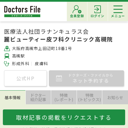
会員登録
ログイン
メニュー
医療法人社団ラナンキュラス会
麗ビューティー皮フ科クリニック高槻院
大阪府高槻市上田辺町18番1号
高槻駅
形成外科
皮膚科
ドクターズ・ファイルから
公式HP
ネット予約する
ドクター
特徴
特徴
基本情報
お知らせ
紹介記事
(レポート)
(トピックス)
取材記事の掲載をリクエストする