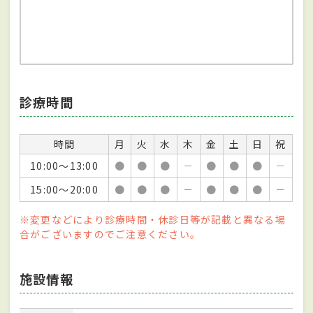
診療時間
時間
月
火
水
木
金
土
日
祝
10:00～13:00
●
●
●
－
●
●
●
－
15:00～20:00
●
●
●
－
●
●
●
－
※変更などにより診療時間・休診日等が記載と異なる場
合がございますのでご注意ください。
施設情報