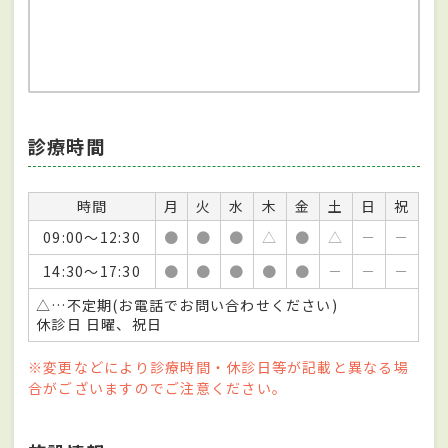
診療時間
時間
月
火
水
木
金
土
日
祝
09:00～12:30
●
●
●
△
●
△
－
－
14:30～17:30
●
●
●
●
●
－
－
－
△…不定期(お電話でお問い合わせください)
休診日 日曜、祝日
※変更などにより診療時間・休診日等が記載と異なる場
合がございますのでご注意ください。