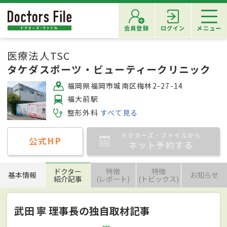
会員登録
ログイン
メニュー
医療法人TSC
タケダスポーツ・ビューティークリニック
福岡県福岡市城南区梅林2-27-14
福大前駅
整形外科
すべて見る
ドクターズ・ファイルから
公式HP
ネット予約する
ドクター
特徴
特徴
基本情報
お知らせ
紹介記事
(レポート)
(トピックス)
武田 寧 理事長の独自取材記事