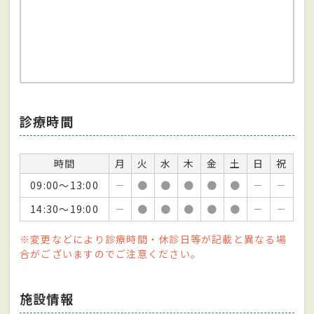
診療時間
時間
月
火
水
木
金
土
日
祝
09:00～13:00
－
●
●
●
●
●
－
－
14:30～19:00
－
●
●
●
●
●
－
－
※変更などにより診療時間・休診日等が記載と異なる場
合がございますのでご注意ください。
施設情報