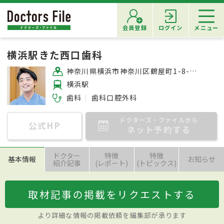
会員登録
ログイン
メニュー
横浜駅きた西口歯科
神奈川県横浜市神奈川区鶴屋町1-8-6 Success横濱ビル1F
横浜駅
歯科
歯科口腔外科
ドクターズ・ファイルから
公式HP
ネット予約する
ドクター
特徴
特徴
基本情報
お知らせ
紹介記事
(レポート)
(トピックス)
取材記事の掲載をリクエストする
より詳細な情報の掲載依頼を編集部が承ります