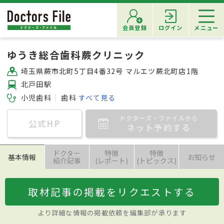
会員登録
ログイン
メニュー
ゆうき総合歯科蕨クリニック
埼玉県蕨市北町5丁目4番32号 マルエツ蕨北町店1階
北戸田駅
小児歯科
歯科
すべて見る
ドクターズ・ファイルから
公式HP
ネット予約する
ドクター
特徴
特徴
基本情報
お知らせ
紹介記事
(レポート)
(トピックス)
取材記事の掲載をリクエストする
より詳細な情報の掲載依頼を編集部が承ります