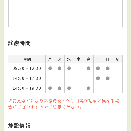
診療時間
時間
月
火
水
木
金
土
日
祝
09:30～12:30
●
●
●
－
●
●
●
－
14:00～17:30
－
－
－
－
－
●
●
－
14:00～19:30
●
●
●
－
●
－
－
－
※変更などにより診療時間・休診日等が記載と異なる場
合がございますのでご注意ください。
施設情報