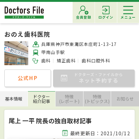
会員登録
ログイン
メニュー
おのえ歯科医院
兵庫県神戸市東灘区本庄町1-13-17
甲南山手駅
歯科
矯正歯科
歯科口腔外科
ドクターズ・ファイルから
公式HP
ネット予約する
ドクター
特徴
特徴
基本情報
お知らせ
紹介記事
(レポート)
(トピックス)
尾上 一平 院長の独自取材記事
最終更新日：2021/10/12