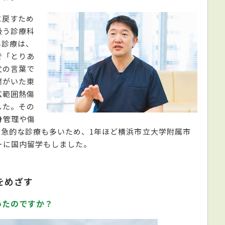
に戻すため
扱う診療科
科診療は、
で「とりあ
父の言葉で
僕がいた東
広範囲熱傷
した。その
身管理や傷
救急的な診療も多いため、1年ほど横浜市立大学附属市
ーに国内留学もしました。
をめざす
いたのですか？