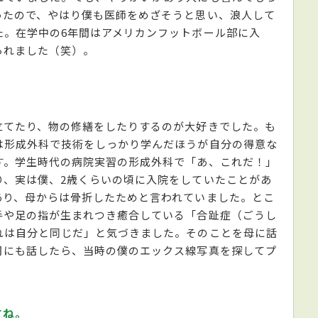
ったので、やはり僕も医師をめざそうと思い、浪人して
た。在学中の6年間はアメリカンフットボール部に入
られました（笑）。
立てたり、物の修繕をしたりするのが大好きでした。も
は形成外科で技術をしっかり学んだほうが自分の得意な
す。学生時代の病院実習の形成外科で「あ、これだ！」
り、実は僕、2歳くらいの頃に入院をしていたことがあ
あり、母からは骨折したためと言われていました。とこ
手や足の指が生まれつき癒合している「合趾症（ごうし
れは自分と同じだ」と気づきました。そのことを母に話
司にも話したら、当時の僕のエックス線写真を探してプ
すね。